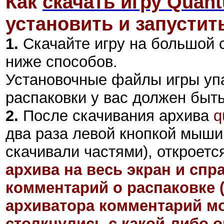
Как
скачать игру Quan
установить и запустить
1.
Скачайте игру на большой 
ниже способов.
Установочные файлы игры уп
распаковки у вас должен быт
2
.
После скачивания архива
q
два раза левой кнопкой мыши 
скачивали частями), откроетс
архива на весь экран и сп
комментарий о распаковке 
архиватора комментарий мо
столкнулись с какой-либо 