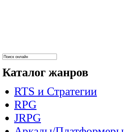
Каталог жанров
RTS и Стратегии
RPG
JRPG
Аркады/Платформеры