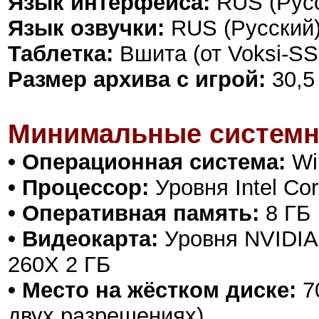
Язык интерфейса:
RUS (Русс
Язык озвучки:
RUS (Русский)
Таблетка:
Вшита (от Voksi-SS
Размер архива с игрой:
30,5
Минимальные системн
• Операционная система:
Win
• Процессор:
Уровня Intel Co
• Оперативная память:
8 ГБ
• Видеокарта:
Уровня NVIDIA
260X 2 ГБ
• Место на жёстком диске:
70
двух разрешениях)