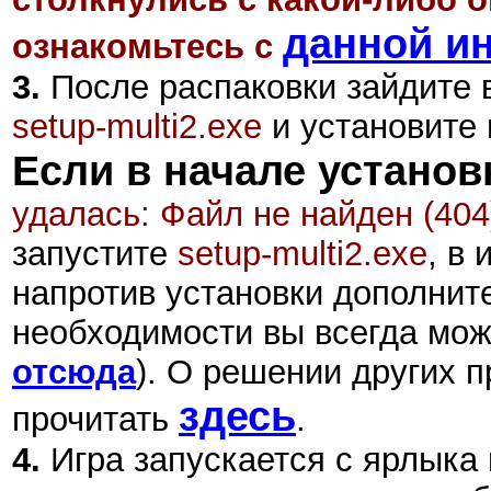
данной и
ознакомьтесь с
3.
После распаковки зайдите в
setup-multi2.exe
и установите 
Если в начале установ
удалась: Файл не найден (404
запустите
setup-multi2.exe
,
в и
напротив установки дополните
необходимости вы всегда мож
отсюда
).
О решении других п
здесь
прочитать
.
4.
Игра запускается с ярлыка 