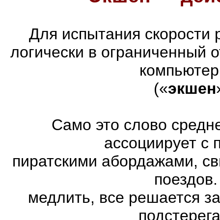
Для испытания скорости 
логически в ограниченный 
компьютер
(«
экшен
Само это слово средн
ассоциирует с 
пиратскими абордажами, св
поездов.
медлить, все решается з
подстерег