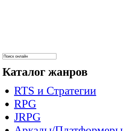
Каталог жанров
RTS и Стратегии
RPG
JRPG
Аркады/Платформеры