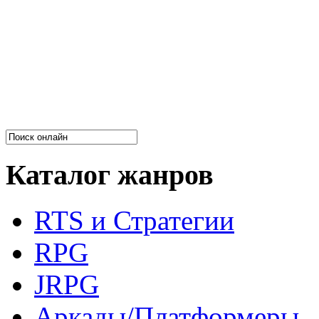
Каталог жанров
RTS и Стратегии
RPG
JRPG
Аркады/Платформеры