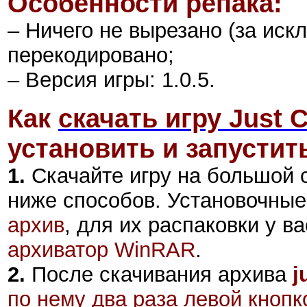
Особенности репака:
– Ничего не вырезано (за иск
перекодировано;
– Версия игры: 1.0.5.
Как
скачать игру Just C
установить и запустить
1.
Скачайте игру на большой 
ниже способов. Установочны
архив
, для их распаковки у в
архиватор WinRAR
.
2
.
После скачивания архива
j
по нему два раза левой кнопк