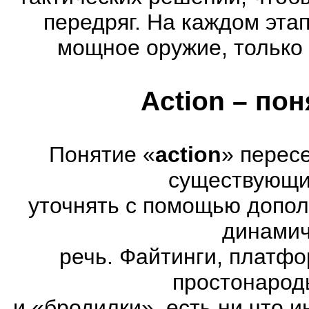
передряг. На каждом эта
мощное оружие, только 
Action – по
Понятие «
action
» перес
существующих
уточнять с помощью допол
динамич
речь. Файтинги, платф
простонарод
и «бродилки», есть ни что и