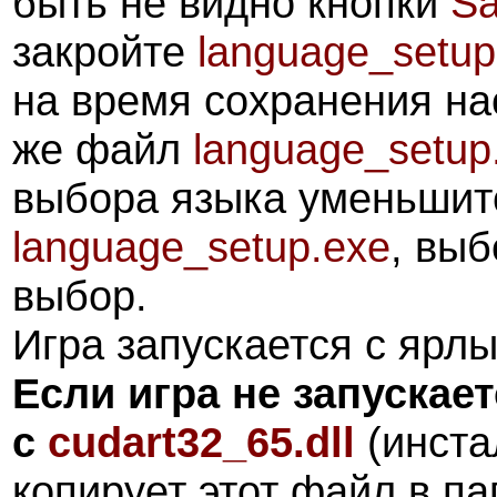
быть не видно кнопки
Sa
закройте
language_setup
на время сохранения н
же файл
language_setup
выбора языка уменьшитс
language_setup.exe
, выб
выбор.
Игра запускается с ярлы
Если игра не запускае
с
cudart32_65.dll
(инста
копирует этот файл в п