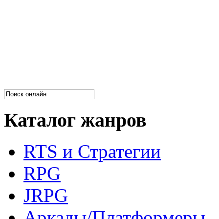
Каталог жанров
RTS и Стратегии
RPG
JRPG
Аркады/Платформеры