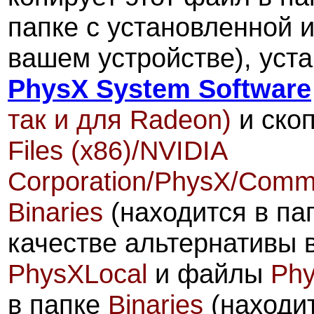
папке с установленной и
вашем устройстве), уст
PhysX System Software
так и для Radeon)
и ско
Files (x86)/NVIDIA
Corporation/PhysX/Commo
Binaries
(находится в пап
качестве альтернативы 
PhysXLocal
и файлы
Phy
в папке
Binaries
(находит