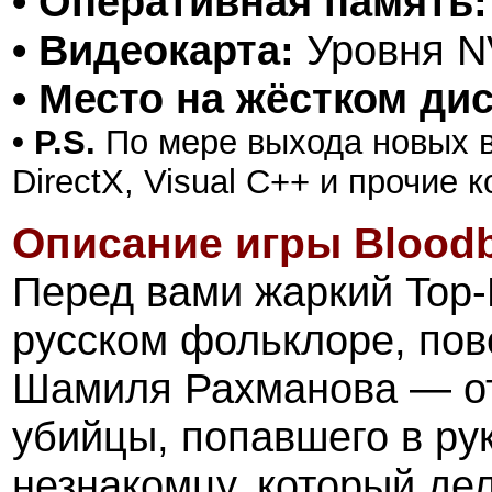
• Оперативная память:
• Видеокарта:
Уровня N
• Место на жёстком дис
• P.S.
По мере выхода новых в
DirectX, Visual C++ и прочие
Описание игры
Blood
Перед вами жаркий Top-
русском фольклоре, по
Шамиля Рахманова — от
убийцы, попавшего в ру
незнакомцу, который де