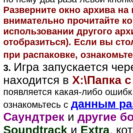
Разверните окно архива на 
внимательно прочитайте ко
использовании другого арх
отобразиться). Если вы ст
при распаковке, ознакомьте
Игра запускается
чер
3.
находится в
X:\Папка с
появляется какая-либо ошибка
данным ра
ознакомьтесь с
Саундтрек
и
другие б
Soundtrack
и
Extra
, к