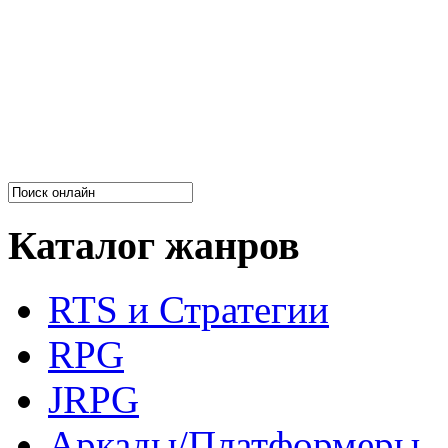
Каталог жанров
RTS и Стратегии
RPG
JRPG
Аркады/Платформеры