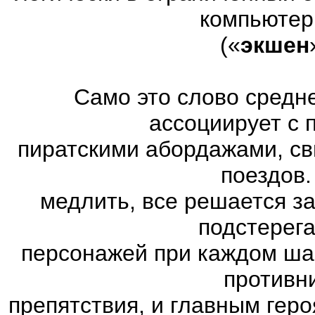
компьютер
(«
экшен
Само это слово средн
ассоциирует с 
пиратскими абордажами, св
поездов.
медлить, все решается з
подстерег
персонажей при каждом ша
противн
препятствия, и главным геро