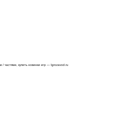
/ частями, купить новинки игр — Igrozavod.ru