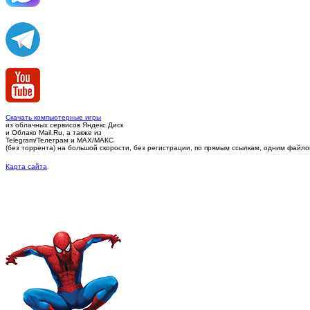
Скачать компьютерные игры
из облачных сервисов Яндекс.Диск
и Облако Mail.Ru, а также из
Telegram/Телеграм
и MAX/МАКС
(без торрента)
на большой скорости, без регистрации, по прямым ссылкам, одним файлом 
Карта сайта