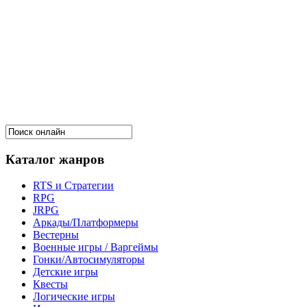
Каталог жанров
RTS и Стратегии
RPG
JRPG
Аркады/Платформеры
Вестерны
Военные игры / Варгеймы
Гонки/Автосимуляторы
Детские игры
Квесты
Логические игры