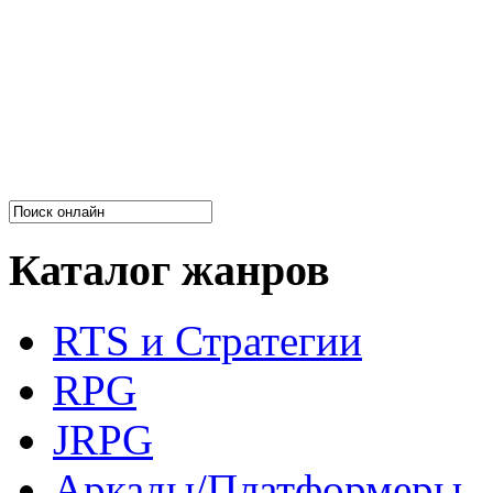
Каталог жанров
RTS и Стратегии
RPG
JRPG
Аркады/Платформеры