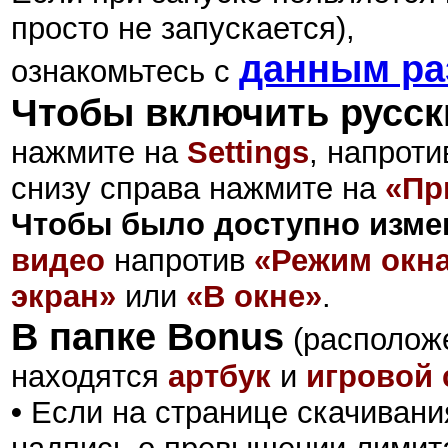
просто не запускается),
данным ра
ознакомьтесь с
Чтобы включить русск
нажмите на
Settings
, напрот
снизу справа нажмите на
«Пр
Чтобы было доступно изме
видео
напротив
«Режим окн
экран»
или
«В окне»
.
В папке Bonus
(расположе
находятся
артбук
и
игровой 
•
Если на странице скачивани