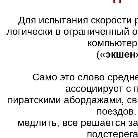
Для испытания скорости 
логически в ограниченный 
компьютер
(«
экшен
Само это слово средн
ассоциирует с 
пиратскими абордажами, св
поездов.
медлить, все решается з
подстерег