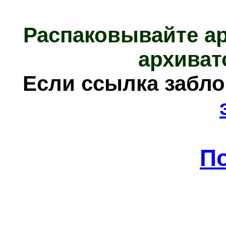
Распаковывайте а
архиват
Если ссылка забл
П