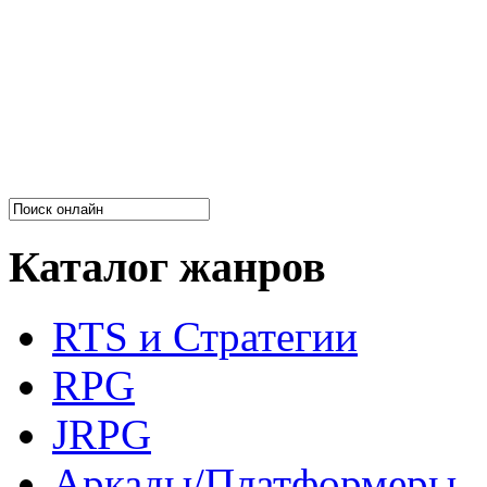
Каталог жанров
RTS и Стратегии
RPG
JRPG
Аркады/Платформеры