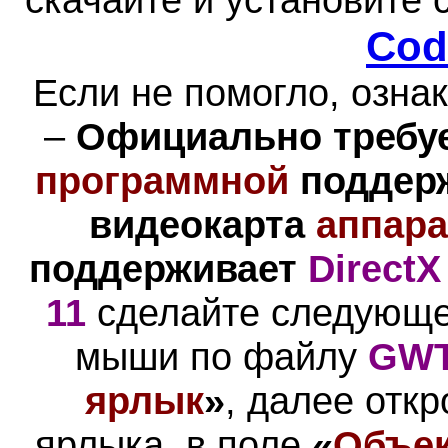
Cod
Если не помогло, озна
–
Официально требуе
программной
поддер
видеокарта
аппара
поддерживает
DirectX
11
сделайте следующе
мыши по файлу
GW
ярлык
»
, далее отк
ярлыка, в поле
«
Объе