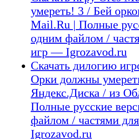
умереть! 3 / Бей орко
Mail.Ru | Полные рус
одним файлом / част
игр — Igrozavod.ru
Скачать дилогию игро
Орки должны умереть!
Яндекс.Диска / из Обл
Полные русские верс
файлом / частями дл
Igrozavod.ru