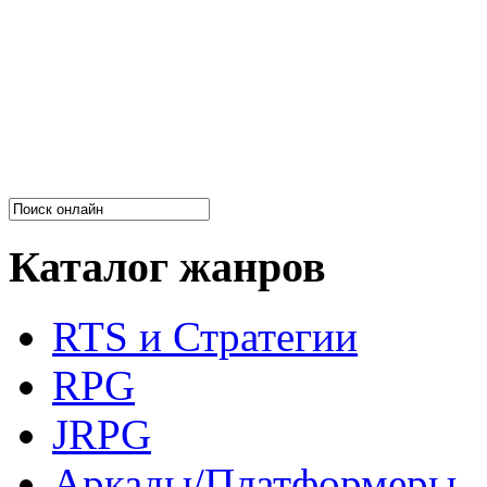
Каталог жанров
RTS и Стратегии
RPG
JRPG
Аркады/Платформеры