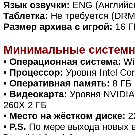
Язык озвучки:
ENG (Английс
Таблетка:
Не требуется (DRM
Размер архива с игрой:
16 Г
Минимальные системн
• Операционная система:
Win
• Процессор:
Уровня Intel Co
• Оперативная память:
8 ГБ
• Видеокарта:
Уровня NVIDIA
260X 2 ГБ
• Место на жёстком диске:
22
• P.S.
По мере выхода новых в