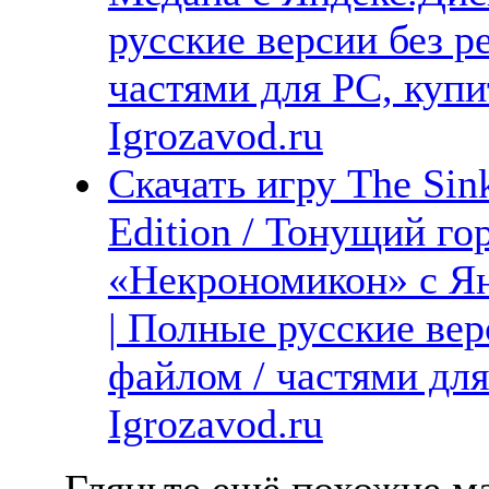
русские версии без р
частями для PC, куп
Igrozavod.ru
Скачать игру The Sin
Edition / Тонущий го
«Некрономикон» с Ян
| Полные русские вер
файлом / частями дл
Igrozavod.ru
Гляньте ещё похожие ма