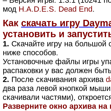
– Версия игры: 1.3.1 (10241 
мод
H.A.D.E.S. Dead End
.
Как
скачать игру Dayma
установить и запустить
1.
Скачайте игру на большой 
ниже способов.
Установочные файлы игры уп
распаковки у вас должен быт
2
.
После скачивания архива
d
два раза левой кнопкой мыши 
скачивали частями), откроетс
Разверните окно архива на 