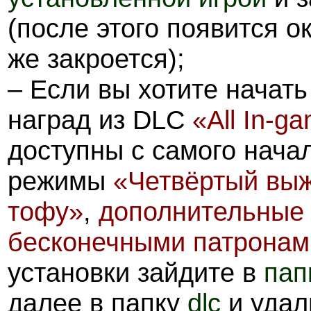
(после этого появится о
же закроется);
– Если вы хотите начать
наград из DLC
«All In-g
доступны с самого нача
режимы
«Четвёртый вы
тофу»
,
дополнительные
бесконечными патронам
установки зайдите в
пап
далее в папку
dlc
и удал