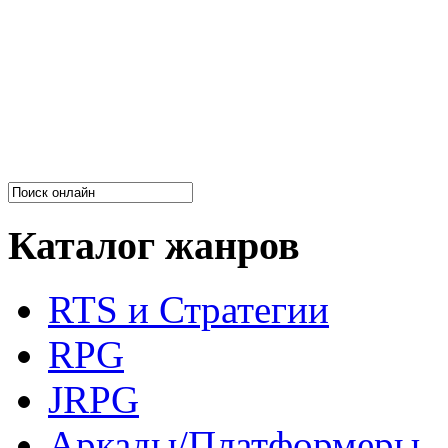
Каталог жанров
RTS и Стратегии
RPG
JRPG
Аркады/Платформеры