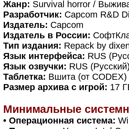
Жанр:
Survival horror / Выжи
Разработчик:
Capcom R&D Div
Издатель:
Capcom
Издатель в России:
СофтКл
Тип издания:
Repack by dixe
Язык интерфейса:
RUS (Русс
Язык озвучки:
RUS (Русский)
Таблетка:
Вшита (от CODEX)
Размер архива с игрой:
17 Г
Минимальные системн
• Операционная система:
Win