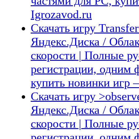
частями для PC, куп
Igrozavod.ru
Скачать игру Transfe
Яндекс.Диска / Обла
скорости | Полные ру
регистрации, одним ф
купить новинки игр —
Скачать игру >observ
Яндекс.Диска / Обла
скорости | Полные ру
регистрации, одним ф