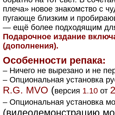
плеча» новое знакомство с ч
пугающе близким и пробираю
— ещё более подходящим для
Подарочное издание включа
(дополнения).
Особенности репака:
– Ничего не вырезано и не пе
–
Опциональная установка ру
R.G. MVO
(
2
версия
1.10
от
–
Опциональная установка
м
(видеодемонстрацию мо