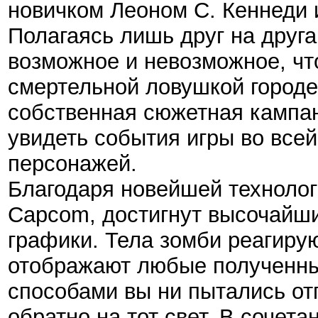
новичком Леоном С. Кеннеди 
Полагаясь лишь друг на друга
возможное и невозможное, ч
смертельной ловушкой город
собственная сюжетная кампан
увидеть события игры во все
персонажей.
Благодаря новейшей технолог
Capcom, достигнут высочайши
графики. Тела зомби реагиру
отображают любые полученны
способами вы ни пытались о
обратно на тот свет. В сочет