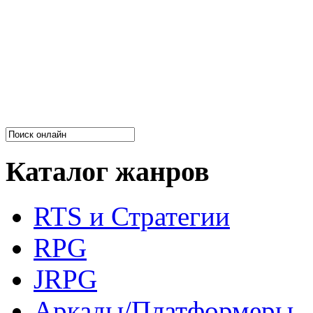
Каталог жанров
RTS и Стратегии
RPG
JRPG
Аркады/Платформеры