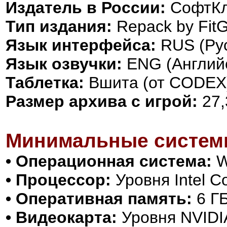
Издатель в России:
СофтК
Тип издания:
Repack by FitGi
Язык интерфейса:
RUS (Рус
Язык озвучки:
ENG (Английс
Таблетка:
Вшита (от CODEX
Размер архива с игрой:
27,
Минимальные систем
• Операционная система:
Wi
• Процессор:
Уровня Intel Co
• Оперативная память:
6 Г
• Видеокарта:
Уровня NVIDIA