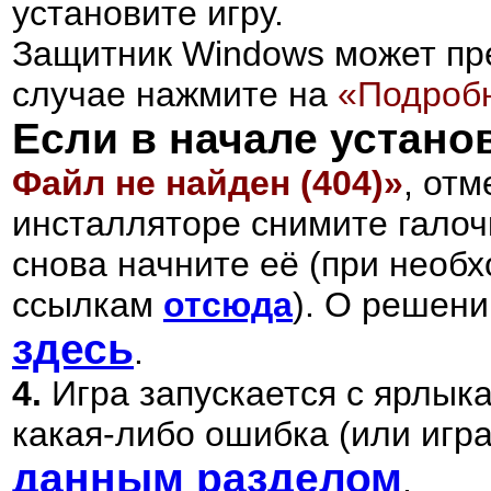
установите игру.
Защитник Windows может пре
случае нажмите на
«Подроб
Если в начале устано
Файл не найден (404)»
, отм
инсталляторе снимите галоч
снова начните её (при необх
ссылкам
отсюда
).
О решении
здесь
.
4.
Игра запускается с ярлык
какая-либо ошибка (или игра
данным разделом
.