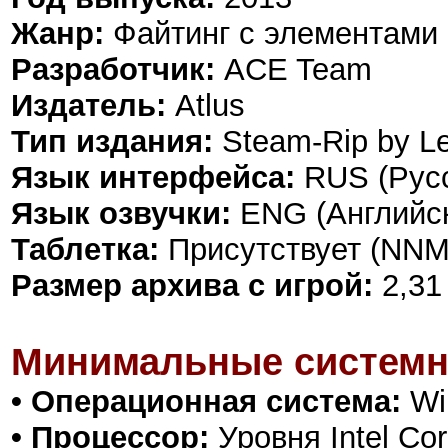
Жанр:
Файтинг с элементами 
Разработчик:
ACE Team
Издатель:
Atlus
Тип издания:
Steam-Rip by Le
Язык интерфейса:
RUS (Русс
Язык озвучки:
ENG (Английс
Таблетка:
Присутствует (NNM
Размер архива с игрой:
2,31
Минимальные системн
• Операционная система:
Win
• Процессор:
Уровня Intel Cor