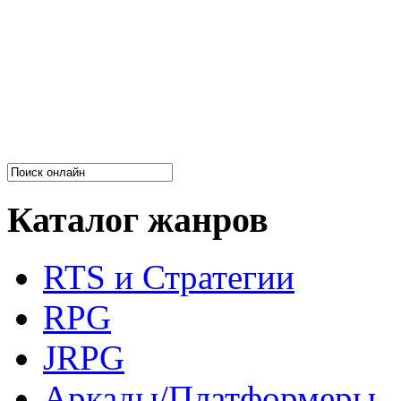
Каталог жанров
RTS и Стратегии
RPG
JRPG
Аркады/Платформеры