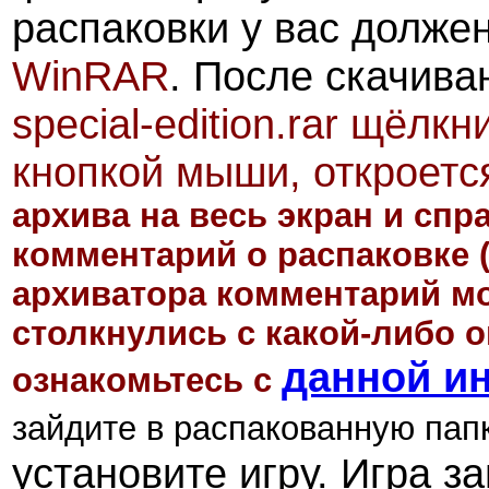
распаковки у вас долже
WinRAR
.
После скачива
special-edition.rar щёлк
кнопкой мыши, откроетс
архива на весь экран и сп
комментарий о распаковке
архиватора комментарий мо
столкнулись с какой-либо 
данной и
ознакомьтесь
с
зайдите в распакованную папк
установите игру. Игра з