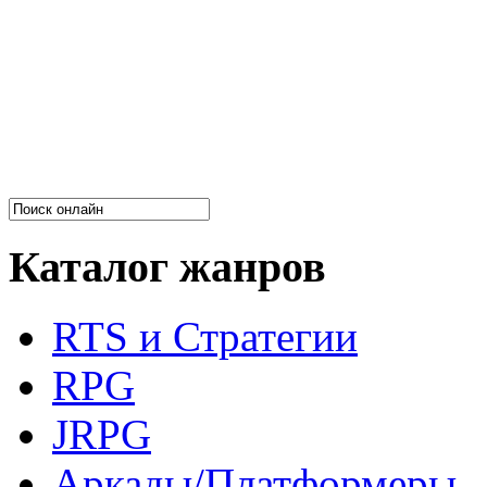
Каталог жанров
RTS и Стратегии
RPG
JRPG
Аркады/Платформеры