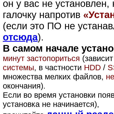
он у вас не установлен,
галочку напротив
«
Устан
(если это ПО не устанав
отсюда
).
В самом начале устан
минут застопориться
(зависит
системы
, в частности
HDD
/
S
множества мелких файлов,
не
окончания).
Если во время установки поя
установка не начинается),