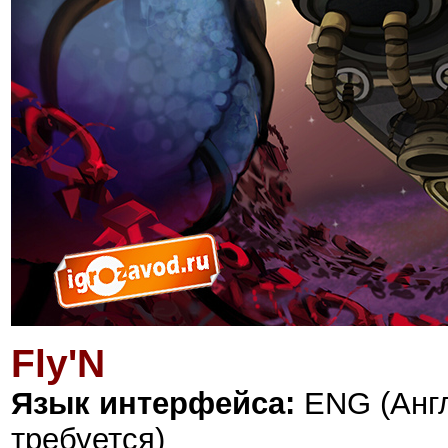
Fly'N
Язык интерфейса:
ENG (Англ
требуется)