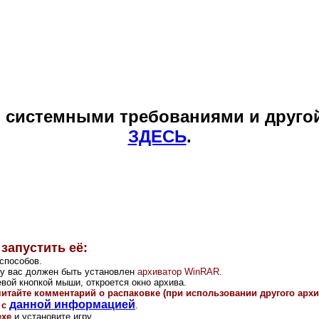
и системными требованиями и друго
ЗДЕСЬ
.
 запустить её:
способов.
и у вас должен быть установлен
архиватор WinRAR
.
вой кнопкой мыши, откроется окно архива.
читайте комментарий о распаковке (при использовании другого арх
данной информацией
 с
.
exe
и установите игру.