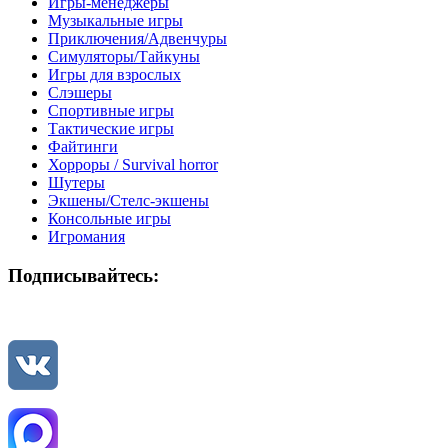
Игры-менеджеры
Музыкальные игры
Приключения/Адвенчуры
Симуляторы/Тайкуны
Игры для взрослых
Слэшеры
Спортивные игры
Тактические игры
Файтинги
Хорроры / Survival horror
Шутеры
Экшены/Стелс-экшены
Консольные игры
Игромания
Подписывайтесь: