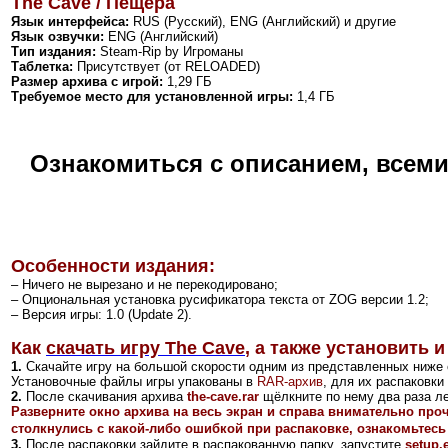
The Cave / Пещера
Язык интерфейса:
RUS (Русский), ENG (Английский) и другие
Язык озвучки:
ENG (Английский)
Тип издания:
Steam-Rip by Игроманы
Таблетка:
Присутствует (от RELOADED)
Размер архива с игрой:
1,29 ГБ
Требуемое место для установленной игры:
1,4 ГБ
Ознакомиться с описанием, всем
Особенности издания:
– Ничего не вырезано и не перекодировано;
–
Опциональная установка русификатора текста от ZOG версии 1.2
;
– Версия игры: 1.0 (Update 2).
Как
скачать игру The Cave
,
а также установить и
1.
Скачайте игру на большой скорости одним из представленных ниже 
Установочные файлы игры упакованы в
RAR-архив
, для их распаковк
2
.
После скачивания архива
the-cave.rar
щёлкните по нему два раза ле
Разверните окно архива на весь экран и справа внимательно про
столкнулись с какой-либо ошибкой при распаковке, ознакомьтесь
3.
После распаковки зайдите в распакованную папку, запустите
setup.