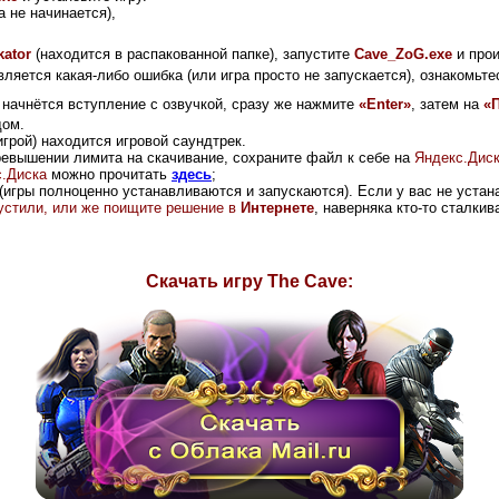
 не начинается),
kator
(находится в распакованной папке), запустите
Cave_ZoG.exe
и прои
вляется какая-либо ошибка (или игра просто не запускается), ознакомьте
 начнётся вступление с озвучкой, сразу же нажмите
«Enter»
, затем на
«
дом.
грой) находится игровой саундтрек.
ревышении лимита на скачивание, сохраните файл к себе на
Яндекс.Дис
.Диска
можно прочитать
здесь
;
(игры полноценно устанавливаются и запускаются). Если у вас не устана
опустили, или же поищите решение в
Интернете
, наверняка кто-то сталки
Скачать игру The Cave: