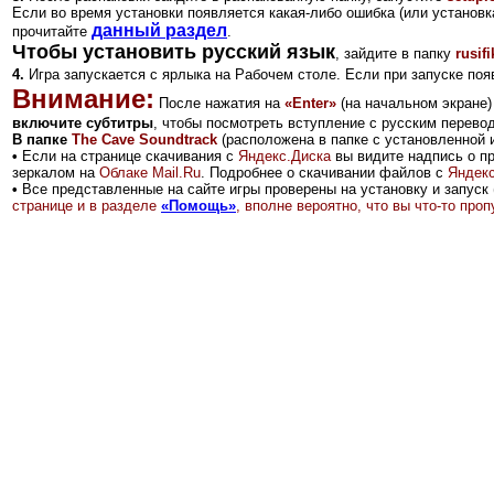
Если во время установки появляется какая-либо ошибка (или установка
данный раздел
прочитайте
.
Чтобы установить русский язык
, зайдите в папку
rusifi
4.
Игра запускается с ярлыка на Рабочем столе.
Если при запуске поя
Внимание:
После нажатия на
«Enter»
(на начальном экране)
включите субтитры
, чтобы посмотреть вступление с русским перево
В папке
The Cave Soundtrack
(расположена в папке с установленной и
•
Если на странице скачивания с
Яндекс.Диск
а
вы видите надпись о п
зеркалом на
Облаке Mail.Ru
.
Подробнее о скачивании файлов с
Яндекс
•
Все представленные на сайте игры проверены на установку и запуск 
странице и в разделе
«Помощь»
, вполне вероятно, что вы что-то пр