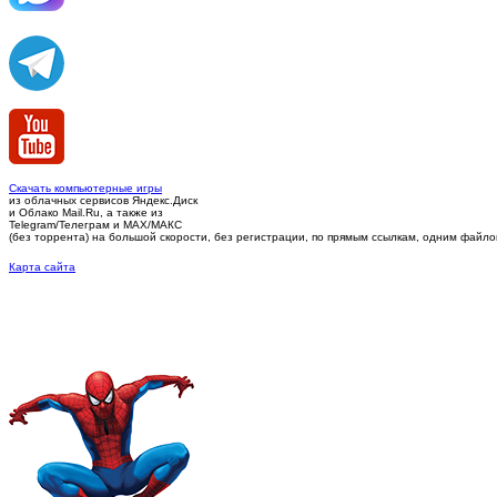
Скачать компьютерные игры
из облачных сервисов Яндекс.Диск
и Облако Mail.Ru, а также из
Telegram/Телеграм
и MAX/МАКС
(без торрента)
на большой скорости, без регистрации, по прямым ссылкам, одним файлом 
Карта сайта