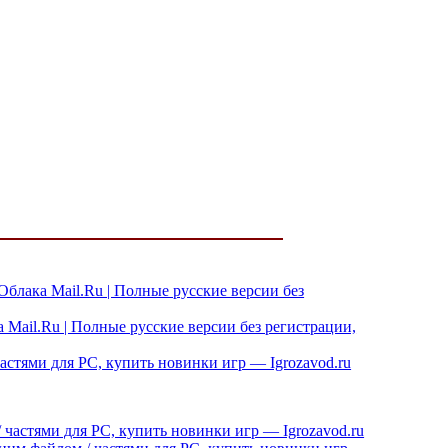
 Облака Mail.Ru | Полные русские версии без
 Mail.Ru | Полные русские версии без регистрации,
частями для PC, купить новинки игр — Igrozavod.ru
/ частями для PC, купить новинки игр — Igrozavod.ru