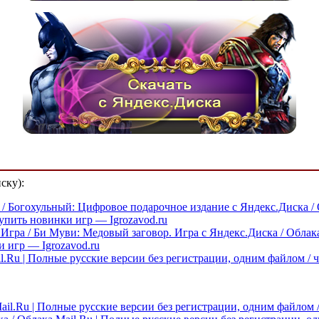
ску):
on / Богохульный: Цифровое подарочное издание с Яндекс.Диска /
упить новинки игр — Igrozavod.ru
Игра / Би Муви: Медовый заговор. Игра с Яндекс.Диска / Облака
и игр — Igrozavod.ru
il.Ru | Полные русские версии без регистрации, одним файлом / 
ail.Ru | Полные русские версии без регистрации, одним файлом 