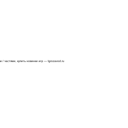
/ частями, купить новинки игр — Igrozavod.ru