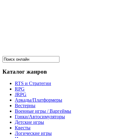
Каталог жанров
RTS и Стратегии
RPG
JRPG
Аркады/Платформеры
Вестерны
Военные игры / Варгеймы
Гонки/Автосимуляторы
Детские игры
Квесты
Логические игры