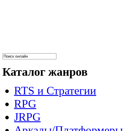
Каталог жанров
RTS и Стратегии
RPG
JRPG
Аркады/Платформеры