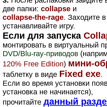
3.
После распаковки зайдите в
две папки:
collapse
и
collapse-the-rage
. Заходите 
устанавливайте игру.
Если для запуска
Colla
монтировать в виртуальный 
DVD/Blu-ray-приводов
(наприм
мини-об
120% Free Edition
)
Fixed exe
таблетку в виде
.
Если во время установки поя
установка не начинается),
данный разд
прочитайте