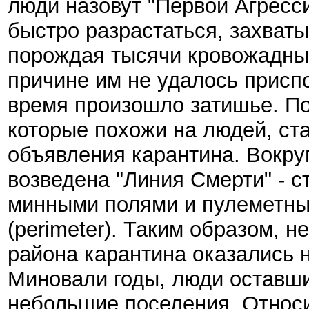
люди назовут "Первой Агресс
быстро разрастаться, захват
порождая тысячи кровожадных
причине им не удалось присп
время произошло затишье. П
которые похожи на людей, ст
объявления карантина. Вокру
возведена "Линия Смерти" - ст
минными полями и пулеметны
(perimeter). Таким образом, 
района карантина оказались н
Миновали годы, люди оставши
небольшие поселения. Относи