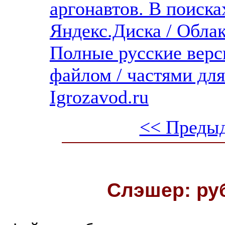
аргонавтов. В поиска
Яндекс.Диска / Облака
Полные русские верс
файлом / частями дл
Igrozavod.ru
<< Преды
Слэшер: ру