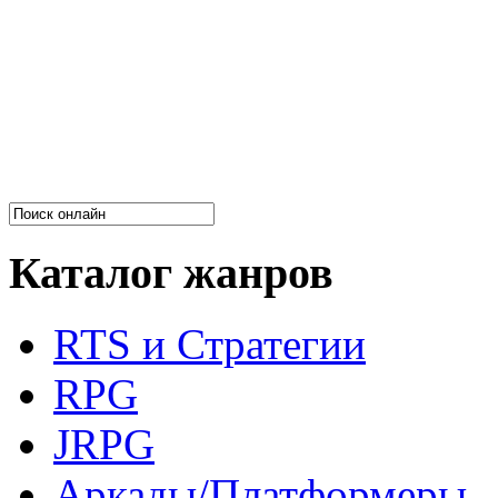
Каталог жанров
RTS и Стратегии
RPG
JRPG
Аркады/Платформеры