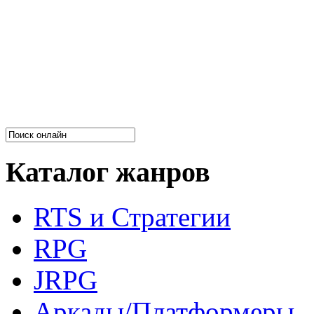
Каталог жанров
RTS и Стратегии
RPG
JRPG
Аркады/Платформеры