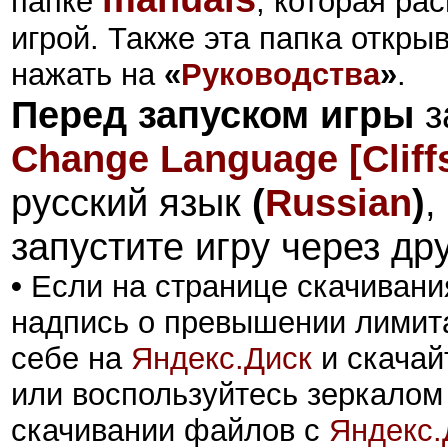
папке
, которая ра
игрой. Также эта папка откры
нажать на
«
Руководства
»
.
Перед запуском игры
з
Change Language [Cliffs
русский язык
(
Russian
)
,
запустите игру через др
•
Если на странице скачивани
надпись о превышении лимита
себе на
Яндекс.Диск
и скачай
или воспользуйтесь зеркалом
скачивании файлов с
Яндекс.