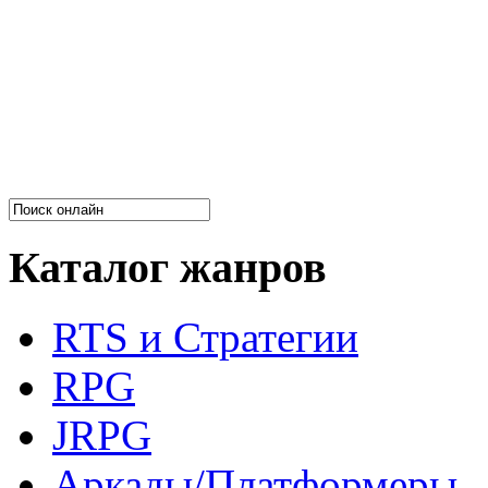
Каталог жанров
RTS и Стратегии
RPG
JRPG
Аркады/Платформеры