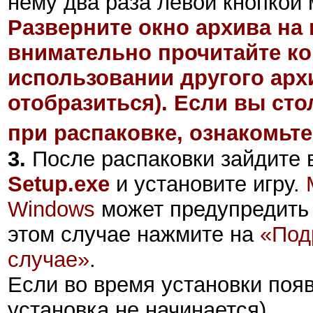
нему два раза левой кнопкой 
Разверните окно архива на 
внимательно прочитайте ко
использовании другого арх
отобразиться). Если вы ст
при распаковке, ознакомьте
3.
После распаковки зайдите в
Setup.exe
и установите игру.
Windows
может предупредить 
этом случае нажмите на
«Под
случае»
.
Если во время установки поя
установка не начинается),