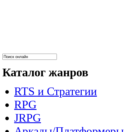
Каталог жанров
RTS и Стратегии
RPG
JRPG
Аркады/Платформеры