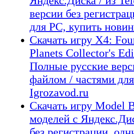
Яндекс.Диска / из Te
версии без регистрац
для PC, купить новин
Скачать игру X4: Fo
Planets Collector's Ed
Полные русские верс
файлом / частями дл
Igrozavod.ru
Скачать игру Model B
моделей с Яндекс.Ди
без регистрации, одн