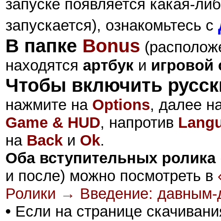
запуске появляется какая-либ
запускается), ознакомьтесь с
В папке
Bonus
(расположе
находятся
артбук
и
игровой 
Чтобы включить русск
нажмите на
Options
, далее н
Game & HUD
, напротив
Lang
на
Back
и
Ok
.
Оба вступительных ролика
и после) можно посмотреть в
Ролики → Введение: давным-д
•
Если на странице скачивани