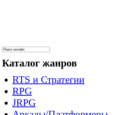
Каталог жанров
RTS и Стратегии
RPG
JRPG
Аркады/Платформеры