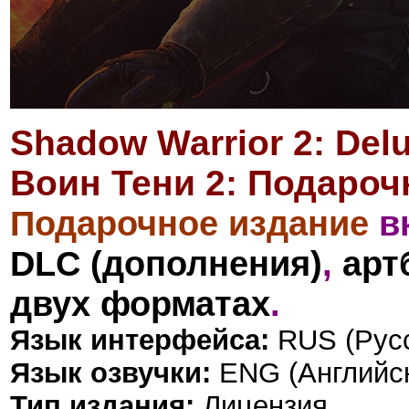
Shadow Warrior 2: Delu
Воин Тени 2: Подароч
Подарочное издание
в
DLC (дополнения)
,
арт
двух форматах
.
Язык интерфейса:
RUS (Русс
Язык озвучки:
ENG (Английс
Тип издания:
Лицензия