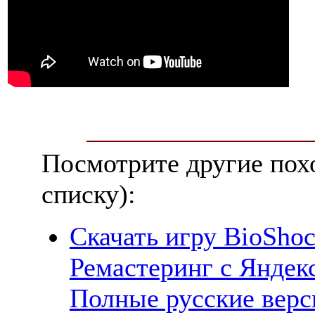
Посмотрите другие пох
списку):
Скачать игру BioShoc
Ремастеринг с Яндекс
Полные русские верс