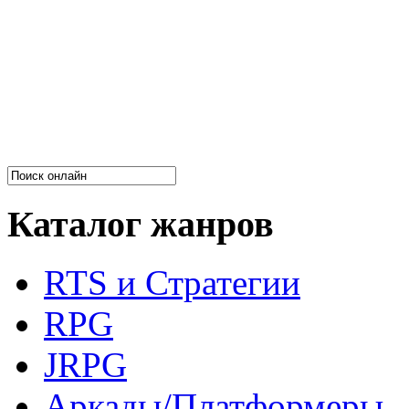
Каталог жанров
RTS и Стратегии
RPG
JRPG
Аркады/Платформеры