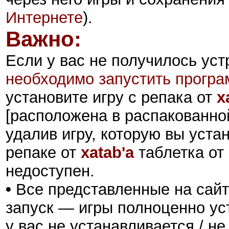
Интернете
).
Важно:
Если у вас не получилось ус
необходимо запустить прогр
установите игру с репака от
x
[расположена в распакованной
удалив игру, которую вы уста
репаке от
xatab'а
таблетка от
недоступен.
•
Все представленные на сайт
запуск — игры полноценно ус
у вас не устанавливается / не