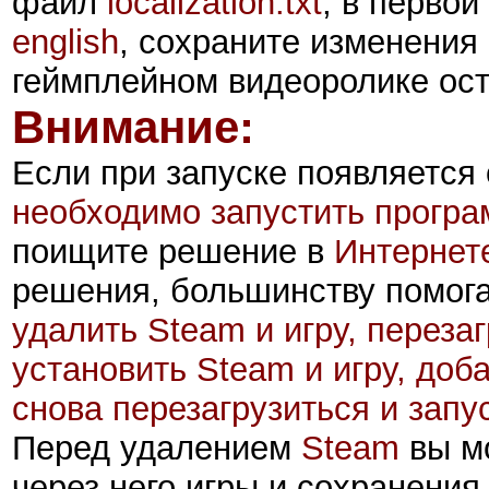
файл
localization.txt
, в первой
english
, сохраните изменения 
геймплейном видеоролике ост
Внимание:
Если при запуске появляетс
необходимо запустить прогр
поищите решение в
Интернет
решения, большинству помог
удалить Steam и игру, переза
установить Steam и игру, доб
снова перезагрузиться и запу
П
еред удалением
Steam
вы м
через него игры и сохранения