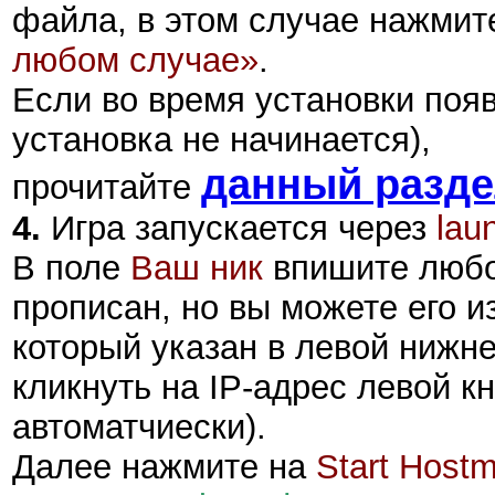
файла, в этом случае нажмит
любом случае»
.
Если во время установки поя
установка не начинается),
данный разд
прочитайте
4.
Игра запускается через
lau
В поле
Ваш ник
впишите любо
прописан, но вы можете его и
который указан в левой нижн
кликнуть на IP-адрес левой 
автоматчиески).
Далее нажмите на
Start Host