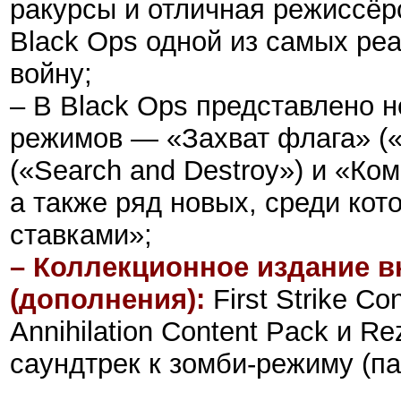
ракурсы и отличная режиссёрс
Black Ops одной из самых ре
войну;
– В Black Ops представлено 
режимов — «Захват флага» («C
(«Search and Destroy») и «Ко
а также ряд новых, среди ко
ставками»;
– Коллекционное издание вк
(дополнения):
First Strike Co
Annihilation Content Pack и Re
саундтрек к зомби-режиму (п