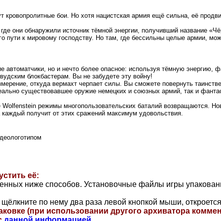
дут кровопролитные бои. Но хотя нацистская армия ещё сильна, её про
где они обнаружили источник тёмной энергии, получивший название «Ч
его пути к мировому господству. Но там, где бессильны целые армии, м
кие автоматчики, но и нечто более опасное: используя тёмную энергию,
вудским блокбастерам. Вы не забудете эту войну!
змерение, откуда вермахт черпает силы. Вы сможете повернуть таинстве
реально существовавшее оружие немецких и союзных армий, так и фант
le Wolfenstein режимы многопользовательских баталий возвращаются. Н
а каждый получит от этих сражений максимум удовольствия.
идеологотипом
устить её:
ленных ниже способов. Установочные файлы игры упакова
щёлкните по нему два раза левой кнопкой мыши, откроется
ковке (при использовании другого архиватора коммен
с
данной информацией
.