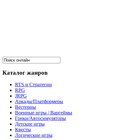
Каталог жанров
RTS и Стратегии
RPG
JRPG
Аркады/Платформеры
Вестерны
Военные игры / Варгеймы
Гонки/Автосимуляторы
Детские игры
Квесты
Логические игры