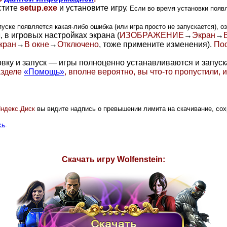
стите
setup.exe
и установите игру.
Если во время установки появл
пуске появляется какая-либо ошибка (или игра просто не запускается), о
л
, в игровых настройках экрана (
ИЗОБРАЖЕНИЕ
→
Экран
→
кран
→
В окне
→
Отключено
, тоже примените изменения
).
Пос
ку и запуск — игры полноценно устанавливаются и запускаю
азделе
«Помощь»
, вполне вероятно, вы что-то пропустили,
ндекс.Диск
вы видите надпись о превышении лимита на скачивание, со
сь
.
Скачать игру Wolfenstein
: