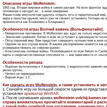
Описание игры
Wolfenstein
:
1943 год. Вторая мировая война в самом разгаре. На всех фронтах и
положение и находит их... в ином измерении.
Фашистским оккультистам удалось открыть путь в параллельный мир, 
мира в качестве оружия, никто уже не сможет остановить Гитлера на 
произносится как Блажкович и Блацкович).
Особенности игры
Волчий камень
(Вольфенштайн)
:
– Невероятные противники. В Wolfenstein вас ждут не только нацистс
– Эпические сражения. Битвы в игре не уступают в зрелищности голли
– Потусторонний мир. Вам предстоит совершить путешествие в иное и
– Оружие на все случаи жизни. В вашем распоряжении окажется как 
усовершенствовать на «чёрном рынке»;
– Классические сетевые войны. Полюбившиеся по игре Return to Cast
карты и сверхъестественные способности — вне зависимости от опыт
Особенности репака:
– Вырезан мультиплеер и 3 видеологотипа, 1 видеологотип заменён в
релиз-группы;
– Ничего не перекодировано;
– Версия игры: 1.2.
Как
скачать игру Wolfenstein
, а также установить и зап
Скачайте игру на большой скорости одним из представ
1.
установлен
архиватор
WinRAR
.
После скачивания архива
wolfenstein-volchij-kamen.rar
2.
справа внимательно прочитайте комментарий о распа
с какой-либо ошибкой при распаковке, ознакомьтесь 