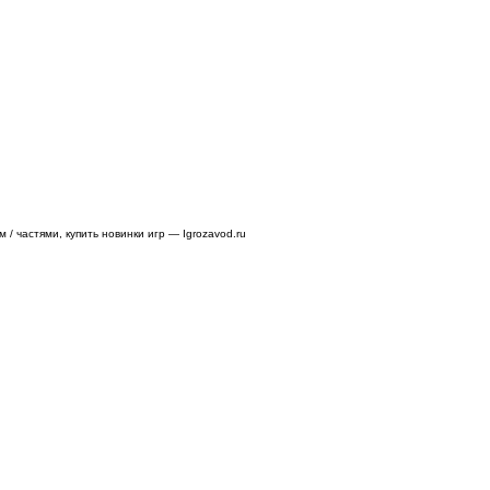
/ частями, купить новинки игр — Igrozavod.ru