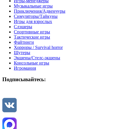
Игры-менеджеры
Музыкальные игры
Приключения/Адвенчуры
Симуляторы/Тайкуны
Игры для взрослых
Слэшеры
Спортивные игры
Тактические игры
Файтинги
Хорроры / Survival horror
Шутеры
Экшены/Стелс-экшены
Консольные игры
Игромания
Подписывайтесь: