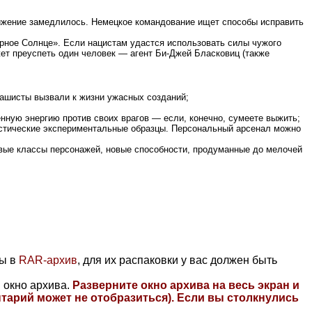
движение замедлилось. Немецкое командование ищет способы исправить
ёрное Солнце». Если нацистам удастся использовать силы чужого
ожет преуспеть один человек — агент Би-Джей Бласковиц (также
 фашисты вызвали к жизни ужасных созданий;
нную энергию против своих врагов — если, конечно, сумеете выжить;
астические экспериментальные образцы. Персональный арсенал можно
овые классы персонажей, новые способности, продуманные до мелочей
ны в
RAR-архив
, для их распаковки у вас должен быть
 окно архива.
Разверните окно архива на весь экран и
тарий может не отобразиться)
. Если вы столкнулись