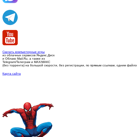
Скачать компьютерные игры
из облачных сервисов Яндекс.Диск
и Облако Mail.Ru, а также из
Telegram/Телеграм
и MAX/МАКС
(без торрента)
на большой скорости, без регистрации, по прямым ссылкам, одним файлом 
Карта сайта