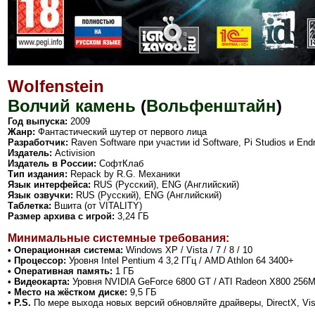
Wolfenstein
Волчий камень
(
Вольфенштайн
)
Год выпуска:
2009
Жанр:
Фантастический шутер от первого лица
Разработчик:
Raven Software при участии id Software, Pi Studios и Endr
Издатель:
Activision
Издатель в России:
СофтКлаб
Тип издания:
Repack by R.G. Механики
Язык интерфейса:
RUS (Русский), ENG (Английский)
Язык озвучки:
RUS (Русский), ENG (Английский)
Таблетка:
Вшита (от VITALITY)
Размер архива с игрой:
3,24 ГБ
Минимальные системные требования:
• Операционная система:
Windows XP / Vista / 7 / 8 / 10
• Процессор:
Уровня Intel Pentium 4 3,2 ГГц / AMD Athlon 64 3400+
• Оперативная память:
1 ГБ
• Видеокарта:
Уровня NVIDIA GeForce 6800 GT / ATI Radeon X800 256
• Место на жёстком диске:
9,5 ГБ
• P.S.
По мере выхода новых версий обновляйте драйверы, DirectX, Vi