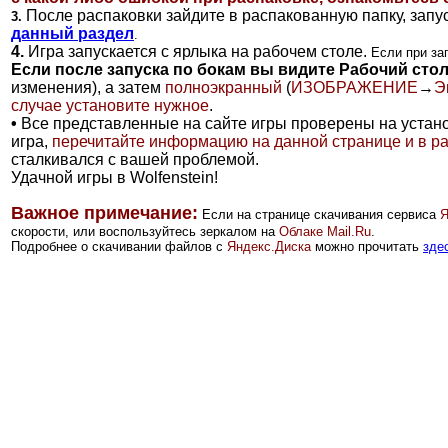
После распаковки зайдите в распакованную папку, запу
3.
данный раздел
.
4.
Игра запускается с ярлыка на рабочем столе.
Если при за
Если после запуска по бокам вы видите Рабочий сто
изменения), а затем
полноэкранный
(
ИЗОБРАЖЕНИЕ
→
Э
случае установите нужное
.
•
Все представленные на сайте игры проверены на установ
игра,
перечитайте информацию на данной странице и в р
сталкивался с вашей проблемой.
Удачной игры в Wolfenstein!
Важное примечание:
Если на странице скачивания сервиса
Я
скорости, или воспользуйтесь зеркалом на
Облаке Mail.Ru
.
Подробнее о скачивании файлов с
Яндекс.Диска
можно прочитать
зде