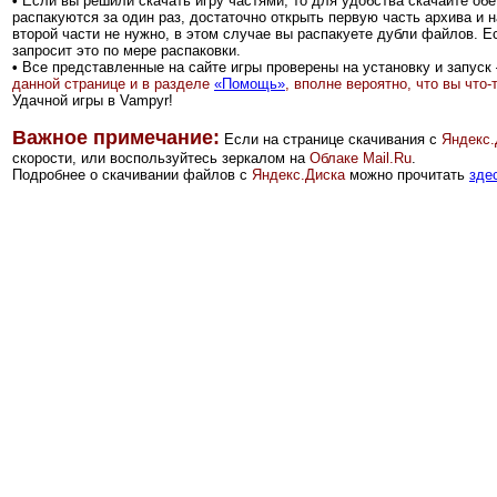
•
Если вы решили скачать игру частями, то для удобства скачайте обе 
распакуются за один раз,
достаточно открыть первую часть архива и н
второй части не нужно, в этом случае вы распакуете дубли файлов. Ес
запросит это по мере распаковки.
•
Все представленные на сайте игры проверены на установку и запуск 
данной странице и в разделе
«Помощь»
, вполне вероятно, что вы что
Удачной игры в Vampyr!
Важное примечание:
Если на странице скачивания с
Яндекс.
скорости, или воспользуйтесь зеркалом на
Облаке Mail.Ru
.
Подробнее о скачивании файлов с
Яндекс.Диска
можно прочитать
зде