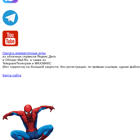
Скачать компьютерные игры
из облачных сервисов Яндекс.Диск
и Облако Mail.Ru, а также из
Telegram/Телеграм
и MAX/МАКС
(без торрента)
на большой скорости, без регистрации, по прямым ссылкам, одним файлом 
Карта сайта