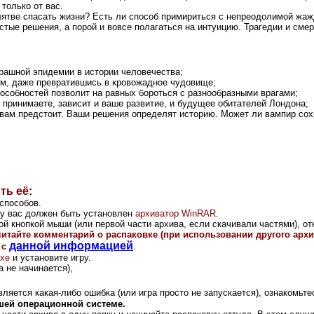
только от вас.
лятве спасать жизни? Есть ли способ примириться с непреодолимой жаж
стые решения, а порой и вовсе полагаться на интуицию. Трагедии и см
рашной эпидемии в истории человечества;
ым, даже превратившись в кровожадное чудовище;
особностей позволит на равных бороться с разнообразными врагами;
ы принимаете, зависит и ваше развитие, и будущее обитателей Лондона;
я вам предстоит. Ваши решения определят историю. Может ли вампир сох
ть её:
способов.
и у вас должен быть установлен
архиватор WinRAR
.
й кнопкой мыши (или первой части архива, если скачивали частями), от
читайте комментарий о распаковке (при использовании другого арх
данной информацией
 с
.
exe
и установите игру.
 не начинается),
ляется какая-либо ошибка (или игра просто не запускается), ознакомьте
шей операционной системе.