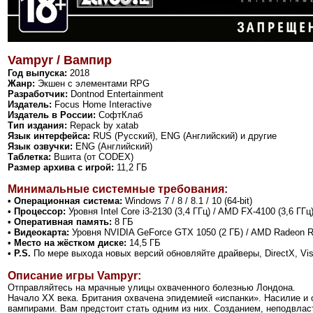
Vampyr / Вампир
Год выпуска:
2018
Жанр:
Экшен с элементами RPG
Разработчик:
Dontnod Entertainment
Издатель:
Focus Home Interactive
Издатель в России:
СофтКлаб
Тип издания:
Repack by xatab
Язык интерфейса:
RUS (Русский), ENG (Английский) и другие
Язык озвучки:
ENG (Английский)
Таблетка:
Вшита (от CODEX)
Размер архива с игрой:
11,2 ГБ
Минимальные системные требования:
• Операционная система:
Windows 7 / 8 / 8.1 / 10 (64-bit)
• Процессор:
Уровня Intel Core i3-2130 (3,4 ГГц) / AMD FX-4100 (3,6 ГГц
• Оперативная память:
8 ГБ
• Видеокарта:
Уровня NVIDIA GeForce GTX 1050 (2 ГБ) / AMD Radeon R7
• Место на жёстком диске:
14,5 ГБ
• P.S.
По мере выхода новых версий обновляйте драйверы, DirectX, Vi
Описание игры Vampyr:
Отправляйтесь на мрачные улицы охваченного болезнью Лондона.
Начало ХХ века. Британия охвачена эпидемией «испанки». Насилие и 
вампирами.
Вам предстоит стать одним из них.
Созданием, неподвлас