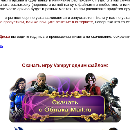
части архива в одну папку и начинайте распаковку оттуда. В этом случ
ачать распаковку (перенести из неё папку с файлами в любое место или
ли части архива будут в разных местах, то при распаковке придётся вру
— игры полноценно устанавливаются и запускаются. Если у вас не устан
-то пропустили, или же поищите решение в интернете
, наверняка кто-то 
Диск
а
вы видите надпись о превышении лимита на скачивание, сохранит
сь
.
Скачать игру Vampyr одним файлом: