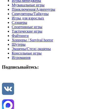
Игры-менеджеры
Музыкальные игры
Приключения/Адвенчуры
Симуляторы/Тайкуны
Игры для взрослых
Слэшеры
Спортивные игры
Тактические игры
Файтинги
Хорроры / Survival horror
Шутеры
Экшены/Стелс-экшены
Консольные игры
Игромания
Подписывайтесь: