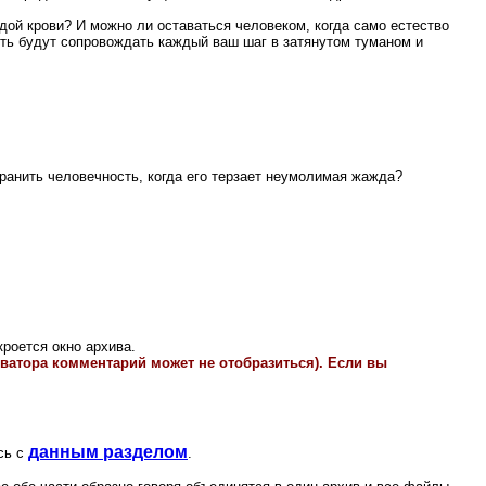
дой крови? И можно ли оставаться человеком, когда само естество
ерть будут сопровождать каждый ваш шаг в затянутом туманом и
ранить человечность, когда его терзает неумолимая жажда?
кроется окно архива.
иватора комментарий может не отобразиться). Если вы
данным разделом
сь с
.