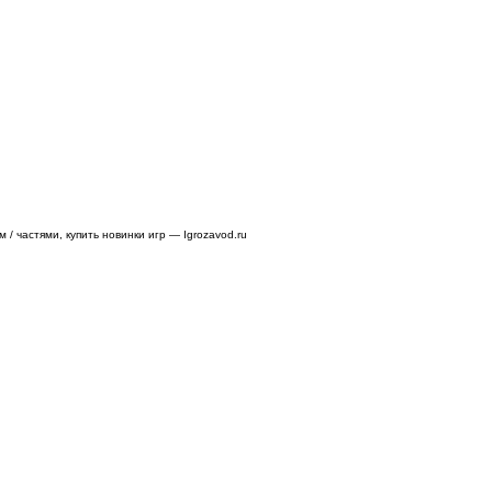
/ частями, купить новинки игр — Igrozavod.ru