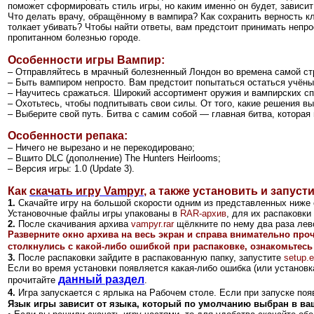
поможет сформировать стиль игры, но каким именно он будет, зависит 
Что делать врачу, обращённому в вампира? Как сохранить верность к
толкает убивать? Чтобы найти ответы, вам предстоит принимать непро
пропитанном болезнью городе.
Особенности
игры
Вампир:
– Отправляйтесь в мрачный болезненный Лондон во времена самой ст
– Быть вампиром непросто. Вам предстоит попытаться остаться учён
– Научитесь сражаться. Широкий ассортимент оружия и вампирских сп
– Охотьтесь, чтобы подпитывать свои силы. От того, какие решения в
– Выберите свой путь. Битва с самим собой — главная битва, котора
Особенности репака:
– Ничего не вырезано и не перекодировано;
– Вшито DLC (дополнение) The Hunters Heirlooms;
– Версия игры: 1.0 (Update 3).
Как
скачать игру Vampyr
,
а также установить и запусти
1.
Скачайте игру на большой скорости одним из представленных ниже 
Установочные файлы игры упакованы в
RAR-архив
, для их распаковк
2
.
После скачивания архива
vampyr.rar
щёлкните по нему два раза лево
Разверните окно архива на весь экран и справа внимательно про
столкнулись с какой-либо ошибкой при распаковке, ознакомьтесь
3.
После распаковки зайдите в распакованную папку, запустите
setup.
Если во время установки появляется какая-либо ошибка (или установка
данный раздел
прочитайте
.
4.
Игра запускается с ярлыка на Рабочем столе.
Если при запуске появ
Язык игры зависит от языка, который по умолчанию выбран в ва