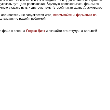
ае обе части образно говоря объединятся в один архив и все файлы
 указать путь для распаковки). Вручную распаковывать файлы из
чную указать путь к другому тому (второй части архива), архиватор
авливается / не запускается игра,
перечитайте информацию на
сталкивался с вашей проблемой.
е файл к себе на
Яндекс.Диск
и скачайте его оттуда на большой