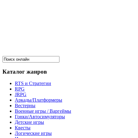
Каталог жанров
RTS и Стратегии
RPG
JRPG
Аркады/Платформеры
Вестерны
Военные игры / Варгеймы
Гонки/Автосимуляторы
Детские игры
Квесты
Логические игры