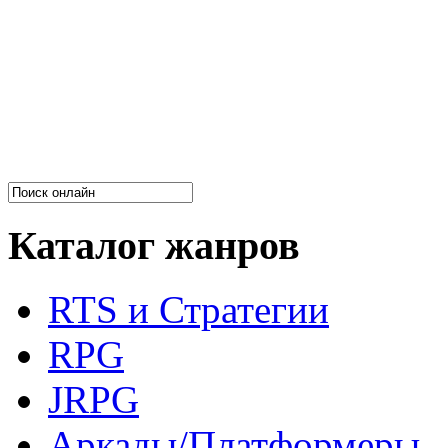
Каталог жанров
RTS и Стратегии
RPG
JRPG
Аркады/Платформеры