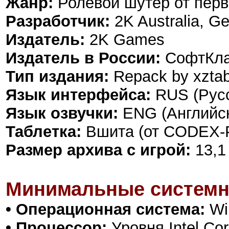
Жанр:
Ролевой шутер от перв
Разработчик:
2K Australia, G
Издатель:
2K Games
Издатель в России:
СофтКл
Тип издания:
Repack by xzta
Язык интерфейса:
RUS (Русс
Язык озвучки:
ENG (Английск
Таблетка:
Вшита (от CODEX-
Размер архива с игрой:
13,1
Минимальные системн
• Операционная система:
Win
• Процессор:
Уровня Intel Cor