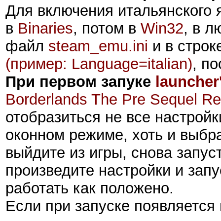
Для включения итальянского я
в
Binaries
, потом в
Win32
, в 
файл
steam_emu.ini
и в строк
(пример: Language=italian)
, п
При первом запуке
launcher
Borderlands The Pre Sequel Re
отобразиться не все настройк
оконном режиме, хоть и выбр
выйдите из игры, снова запус
произведите настройки и запус
работать как положено.
Если при запуске появляется 