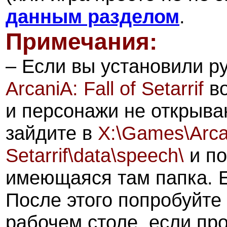
данным разделом
.
Примечания:
– Если вы установили р
ArcaniA: Fall of Setarrif
во
и персонажи не открыва
зайдите в
X:\Games\Arcan
Setarrif\data\speech\
и по
имеющаяся там папка. 
После этого попробуйте 
рабочем столе, если про