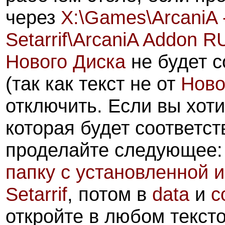
через
X:\Games\ArcaniA - 
Setarrif\ArcaniA Addon R
Нового Диска
не будет с
(так как текст не от
Ново
отключить. Если вы хоти
которая будет соответст
проделайте следующее:
папку с установленной 
Setarrif
, потом в
data
и
c
откройте в любом текст