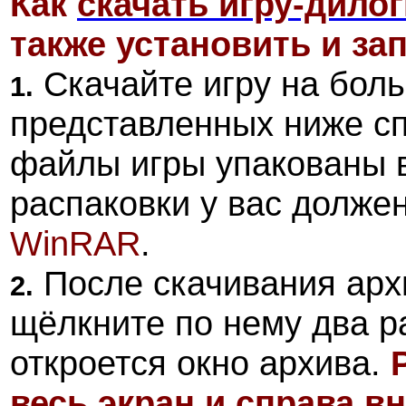
Как
скачать
игру-дило
также установить и зап
Скачайте игру на боль
1.
представленных ниже с
файлы игры упакованы 
распаковки у вас долже
WinRAR
.
После скачивания арх
2.
щёлкните по нему два р
откроется окно архива.
весь экран и справа в