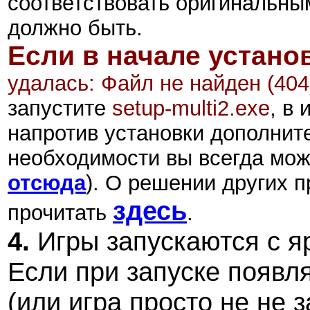
соответствовать оригинальны
должно быть.
Если в начале устано
удалась: Файл не найден (404
запустите
setup-multi2.exe
,
в и
напротив установки дополните
необходимости вы всегда мож
отсюда
).
О решении других п
здесь
прочитать
.
4.
Игры запускаются с я
Если при запуске появл
(или игра просто не не 