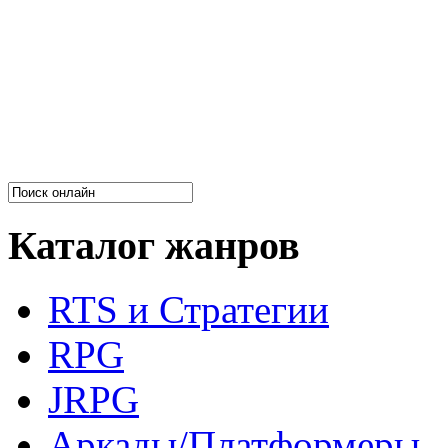
Каталог жанров
RTS и Стратегии
RPG
JRPG
Аркады/Платформеры