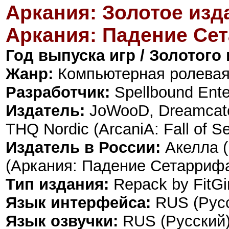
Аркания: Золотое изда
Аркания: Падение Се
Год выпуска игр / Золотого
Жанр:
Компьютерная ролевая
Разработчик:
Spellbound Ente
Издатель:
JoWooD, Dreamcatche
THQ Nordic (ArcaniA: Fall of Set
Издатель в России:
Акелла (
(Аркания: Падение Сетарриф
Тип издания:
Repack by FitGir
Язык интерфейса:
RUS (Русс
Язык озвучки:
RUS (Русский)