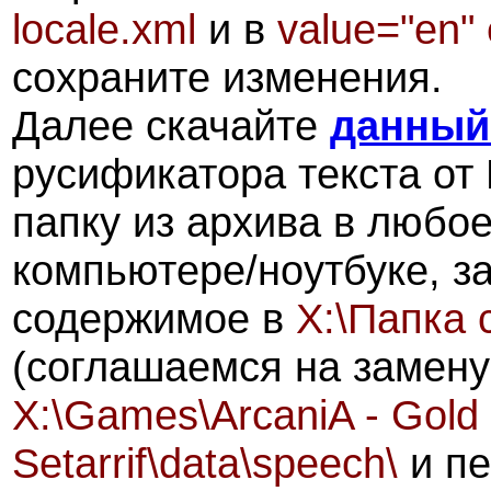
locale.xml
и в
value="en"
сохраните изменения.
Далее скачайте
данный
русификатора текста от 
папку из архива в любо
компьютере/ноутбуке, за
содержимое в
X:\Папка с
(соглашаемся на замену
X:\Games\ArcaniA - Gold E
Setarrif\data\speech\
и пе