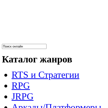
Каталог жанров
RTS и Стратегии
RPG
JRPG
Аркады/Платформеры