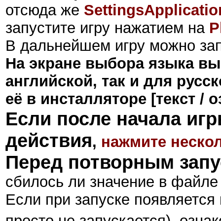
отсюда же
SettingsApplicatio
запустите игру нажатием на
P
В дальнейшем игру можно зап
На экране выбора языка в
английской, так и для русс
её в инсталляторе [текст / о
Если после начала иг
действия
,
нажмите неско
Перед потворным запу
сбилось ли значение в файл
Если при запуске появляется 
просто не запускается), ознак