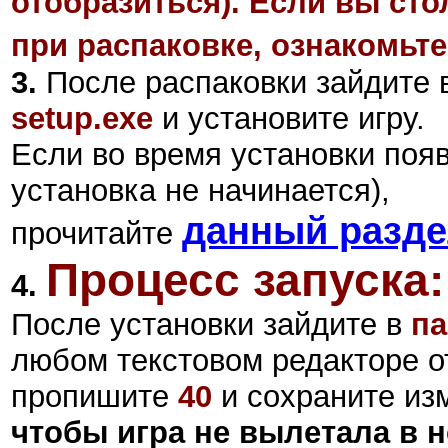
отобразиться). Если вы ст
при распаковке, ознакомьте
3.
После распаковки зайдите в
setup.exe
и установите игру.
Если во время установки поя
установка не начинается),
данный разд
прочитайте
Процесс запуска:
4.
После установки зайдите в
па
любом текстовом редакторе 
пропишите
40
и сохраните из
чтобы игра не вылетала в 