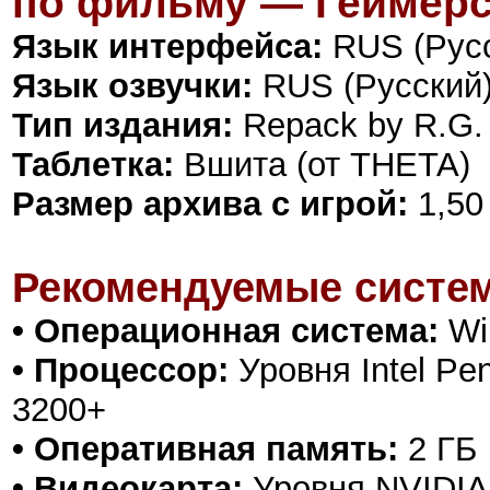
по фильму — Геймерс
Язык интерфейса:
RUS (Русс
Язык озвучки:
RUS (Русский)
Тип издания:
Repack by R.G.
Таблетка:
Вшита (от THETA)
Размер архива с игрой:
1,50
Рекомендуемые систем
• Операционная система:
Win
• Процессор:
Уровня Intel Pen
3200+
• Оперативная память:
2 ГБ
• Видеокарта:
Уровня NVIDIA 