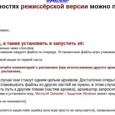
ностях
режиссёрской версии
можно 
овано;
t
, а также установить и запустить её:
ленных ниже способов.
ачивание каждого файла по очереди. Установочные файлы игры упакова
пкой мыши по первой части
читайте комментарий о распаковке (при использовании другого ар
 распаковке,
м случае они станут одним целым архивом. Достаточно откры
спаковывать файлы из других частей не нужно, в этом случ
ть путь к другим томам (частям архива), архиватор запросит
exe
и установите игру.
Microsoft Defender / Защитник Windows
может пред
 не начинается),
вляется какая-либо ошибка (или игра просто не запускается), ознакомьт