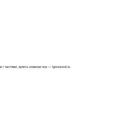
/ частями, купить новинки игр — Igrozavod.ru