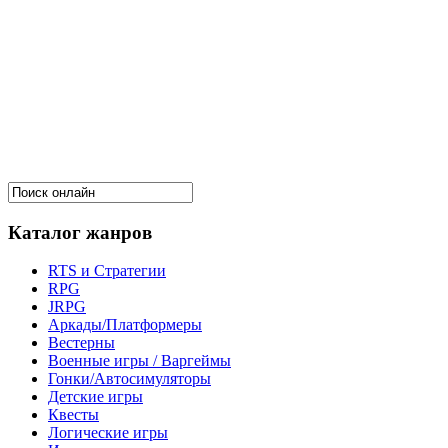
Каталог жанров
RTS и Стратегии
RPG
JRPG
Аркады/Платформеры
Вестерны
Военные игры / Варгеймы
Гонки/Автосимуляторы
Детские игры
Квесты
Логические игры