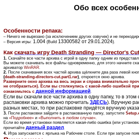
Обо всех особен
Особенности репака:
– Ничего не вырезано (за исключением других озвучек) и не перекодир
1.004
13300582 от 29.01.2024
–
Версия игры:
(Build
).
Как
скачать игру Death Stranding — Director's Cu
1.
Скачайте все части архива с игрой в одну папку одним из представ
Вы можете скачивать все файлы одновременно, для этого начните ск
архиватор
WinRAR
.
2.
После скачивания всех частей архива щёлкните два раза левой кно
(
death-stranding-directors-cut.part1.rar
)
, откроется окно архива.
Разверните окно архива на весь экран и справа внимательно про
не отобразиться). Если вы столкнулись с какой-либо ошибкой при
данной информацией
ознакомьтесь с
.
Если вы скачали все части архива в одну папку, то в это
распаковки архива можно прочитать
ЗДЕСЬ
). Вручную ра
разных местах, то при распаковке придётся вручную указа
3.
После распаковки зайдите в распакованную папку, запустите
Setup.
на
«Подробнее»
и
«Выполнить в любом случае»
.
Если во время установки появляется какая-либо ошибка (или установка
данный раздел
прочитайте
.
4.
Игра запускается с ярлыка на Рабочем столе
. Если при запуске поя