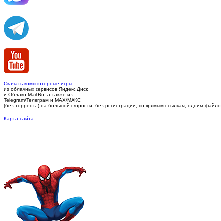
Скачать компьютерные игры
из облачных сервисов Яндекс.Диск
и Облако Mail.Ru, а также из
Telegram/Телеграм
и MAX/МАКС
(без торрента)
на большой скорости, без регистрации, по прямым ссылкам, одним файлом 
Карта сайта