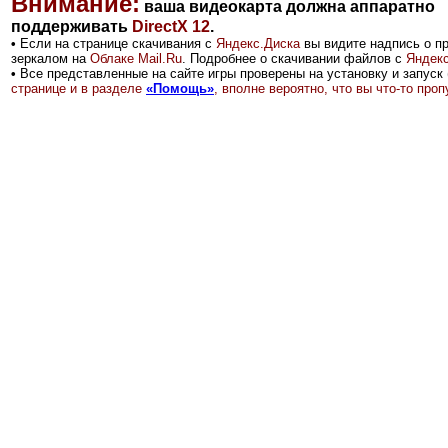
Внимание:
ваша видеокарта должна аппаратно
поддерживать
DirectX 12
.
•
Если на странице скачивания с
Яндекс.Диск
а
вы видите надпись о п
зеркалом на
Облаке Mail.Ru
.
Подробнее о скачивании файлов с
Яндекс
•
Все представленные на сайте игры проверены на установку и запуск 
странице и в разделе
«Помощь»
, вполне вероятно, что вы что-то пр