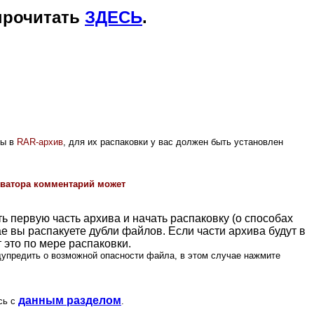
прочитать
ЗДЕСЬ
.
ны в
RAR-архив
, для их распаковки у вас должен быть установлен
хиватора комментарий может
ть первую часть архива и начать распаковку (о способах
ае вы распакуете дубли файлов. Если части архива будут в
 это по мере распаковки.
упредить о возможной опасности файла, в этом случае нажмите
данным разделом
есь с
.