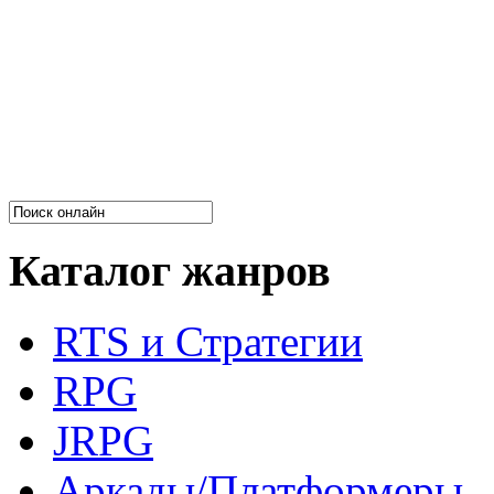
Каталог жанров
RTS и Стратегии
RPG
JRPG
Аркады/Платформеры