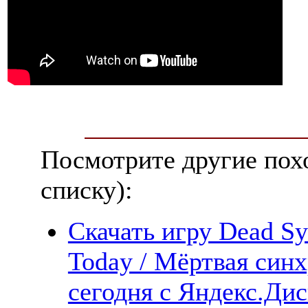
Посмотрите другие пох
списку):
Скачать игру Dead Sy
Today / Мёртвая синх
сегодня с Яндекс.Дис