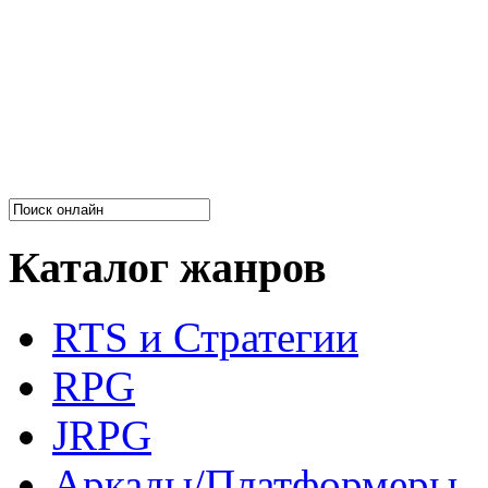
Каталог жанров
RTS и Стратегии
RPG
JRPG
Аркады/Платформеры