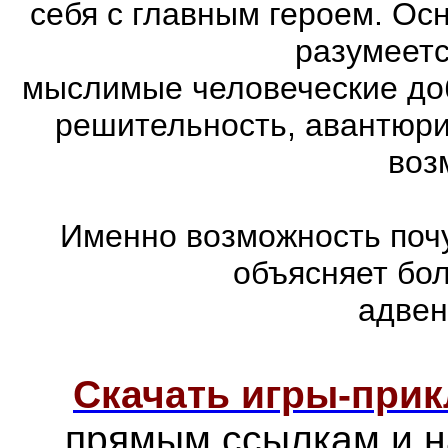
себя с главным героем. Ос
разумеетс
мыслимые человеческие доб
решительность, авантюри
воз
Именно возможность почу
объясняет бо
адвен
Скачать игры-при
прямым ссылкам и н