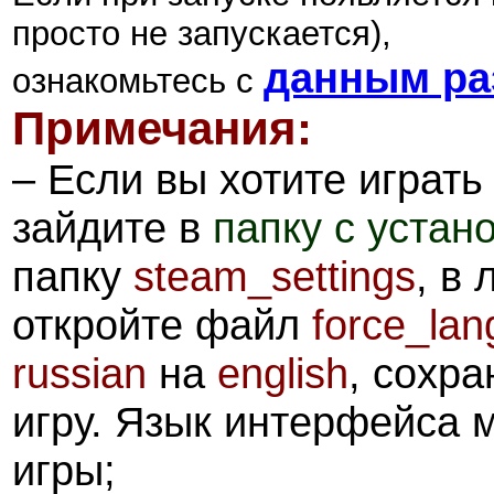
просто не запускается),
данным ра
ознакомьтесь с
Примечания:
– Если вы хотите играть
зайдите в
папку с устан
папку
steam_settings
, в
откройте файл
force_lan
russian
на
english
, сохра
игру. Язык интерфейса 
игры;