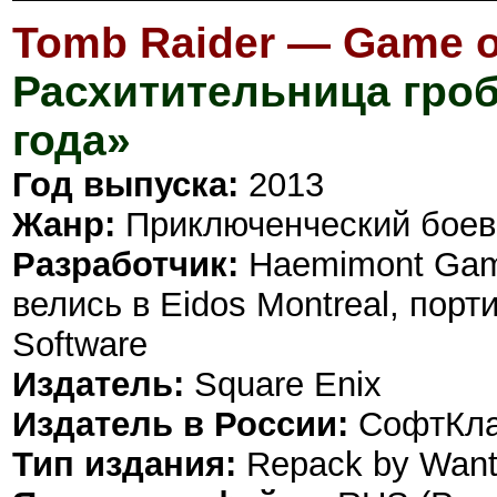
Tomb Raider — Game of
Расхитительница гро
года»
Год выпуска:
2013
Жанр:
Приключенческий боев
Разработчик:
Haemimont Gam
велись в Eidos Montreal, пор
Software
Издатель:
Square Enix
Издатель в России:
СофтКл
Тип издания:
Repack by Want