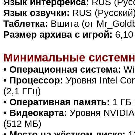
Язык интерфейса:
RUS (Русс
Язык озвучки:
RUS (Русский)
Таблетка:
Вшита (от Mr_Goldb
Размер архива с игрой:
6,10
Минимальные системн
• Операционная система:
Win
• Процессор:
Уровня Intel Cor
(2,1 ГГц)
• Оперативная память:
1 ГБ (
• Видеокарта:
Уровня NVIDIA 
(512 МБ)
• Место на жёстком диске:
1