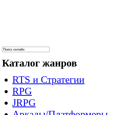
Каталог жанров
RTS и Стратегии
RPG
JRPG
Аркады/Платформеры