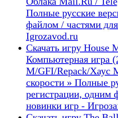
Облака Mail.Ru / Tel
Полные русские верс
файлом / частями дл
Igrozavod.ru
Скачать игру House 
Компьютерная игра (
М/GFI/Repack/Хаус М
скорости » Полные ру
регистрации, одним 
новинки игр - Игроза
Скачать игру The Ba