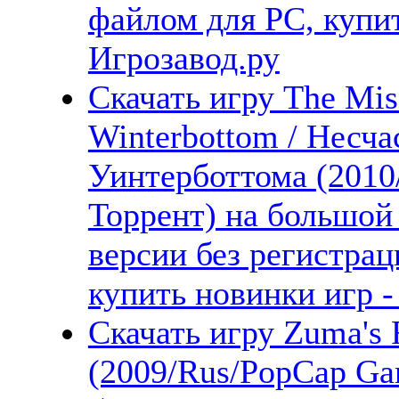
файлом для PC, купит
Игрозавод.ру
Скачать игру The Misa
Winterbottom / Несч
Уинтерботтома (2010
Торрент) на большой
версии без регистрац
купить новинки игр -
Скачать игру Zuma's
(2009/Rus/PopCap Gam