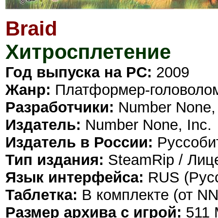
Braid
Хитросплетение
Год выпуска на PC:
2009
Жанр:
Платформер-головоло
Разработчики:
Number None, 
Издатель:
Number None, Inc.
Издатель в России:
Руссоби
Тип издания:
SteamRip / Лице
Язык интерфейса:
RUS (Русс
Таблетка:
В комплекте (от N
Размер архива с игрой:
511