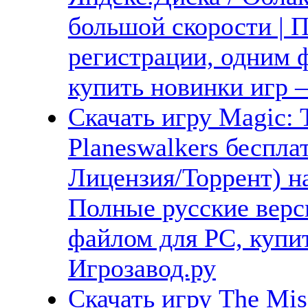
большой скорости | П
регистрации, одним ф
купить новинки игр —
Скачать игру Magic: T
Planeswalkers беспла
Лицензия/Торрент) н
Полные русские верс
файлом для PC, купит
Игрозавод.ру
Скачать игру The Misa