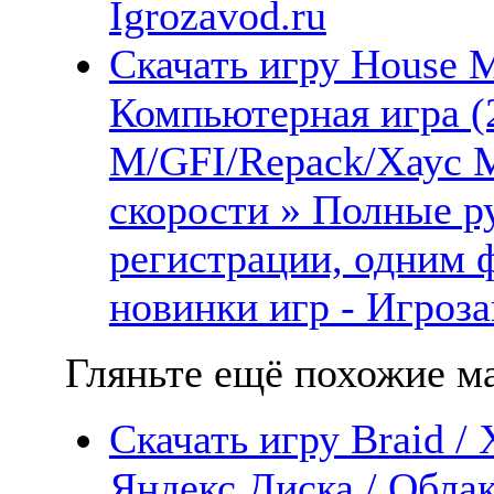
Igrozavod.ru
Скачать игру House 
Компьютерная игра (
М/GFI/Repack/Хаус М
скорости » Полные ру
регистрации, одним 
новинки игр - Игроза
Гляньте ещё похожие ма
Скачать игру Braid /
Яндекс.Диска / Облак