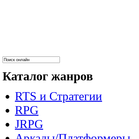
Каталог жанров
RTS и Стратегии
RPG
JRPG
Аркады/Платформеры