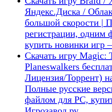
Скачать игру Braid /
Яндекс.Диска / Облак
большой скорости | П
регистрации, одним ф
купить новинки игр —
Скачать игру Magic: T
Planeswalkers беспла
Лицензия/Торрент) н
Полные русские верс
файлом для PC, купит
Игрозавод.ру