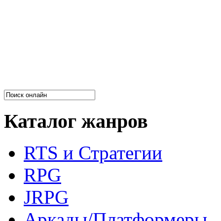
Каталог жанров
RTS и Стратегии
RPG
JRPG
Аркады/Платформеры