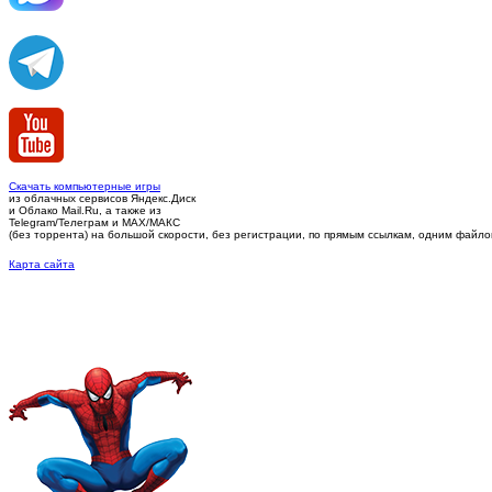
Скачать компьютерные игры
из облачных сервисов Яндекс.Диск
и Облако Mail.Ru, а также из
Telegram/Телеграм
и MAX/МАКС
(без торрента)
на большой скорости, без регистрации, по прямым ссылкам, одним файлом 
Карта сайта