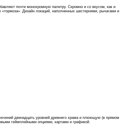
збавляют почти монохромную палитру. Скромно и со вкусом, как и
 «тормоза». Дизайн локаций, наполненных шестернями, рычагами и
ючений двенадцать уровней древнего храма и плюющую (в прямом
новыми геймплейными опциями, картами и графикой.