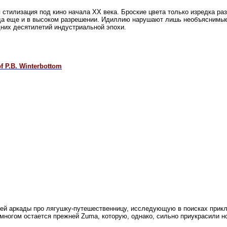
 стилизация под кино начала XX века. Броские цвета только изредка ра
 да еще и в высоком разрешении. Идиллию нарушают лишь необъяснимые
них десятилетий индустриальной эпохи.
f P.B. Winterbottom
 аркады про лягушку-путешественницу, исследующую в поисках прикл
 многом остается прежней Zuma, которую, однако, сильно приукрасили 