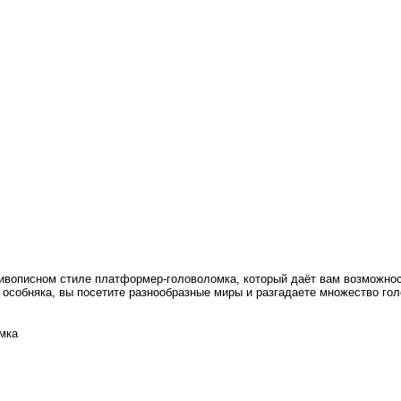
живописном стиле платформер-головоломка, который даёт вам возможно
о особняка, вы посетите разнообразные миры и разгадаете множество го
мка