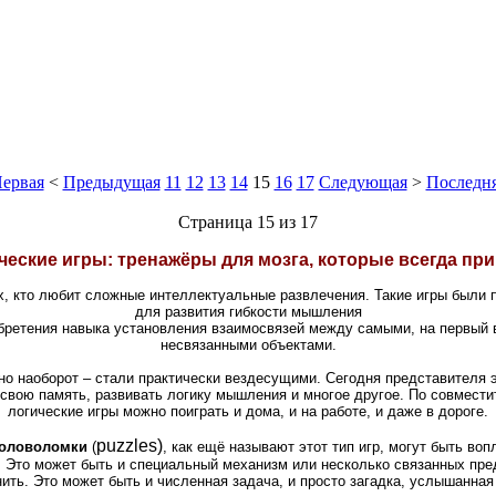
ервая
<
Предыдущая
11
12
13
14
15
16
17
Следующая
>
Последн
Страница 15 из 17
ческие игры: тренажёры для мозга, которые всегда при
ех, кто любит сложные интеллектуальные развлечения. Такие игры были
для развития гибкости мышления
бретения навыка установления взаимосвязей между самыми, на первый 
несвязанными объектами.
 но наоборот – стали практически вездесущими. Сегодня представителя э
ь свою память, развивать логику мышления и многое другое. По совмест
логические игры можно поиграть и дома, и на работе, и даже в дороге.
puzzles)
головоломки
(
, как ещё называют этот тип игр, могут быть во
. Это может быть и специальный механизм или несколько связанных пре
ить. Это может быть и численная задача, и просто загадка, услышанная