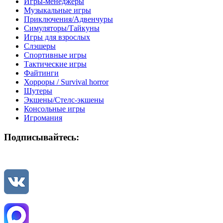
Игры-менеджеры
Музыкальные игры
Приключения/Адвенчуры
Симуляторы/Тайкуны
Игры для взрослых
Слэшеры
Спортивные игры
Тактические игры
Файтинги
Хорроры / Survival horror
Шутеры
Экшены/Стелс-экшены
Консольные игры
Игромания
Подписывайтесь: