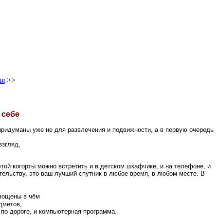
яя
>>
 себе
 придуманы уже не для развлечения и подвижности, а в первую очередь
взгляд,
той когорты можно встретить и в детском шкафчике, и на телефоне, и
ительству, это ваш лучший спутник в любое время, в любом месте. В
площены в чём
дметов,
 по дороге, и компьютерная программа.