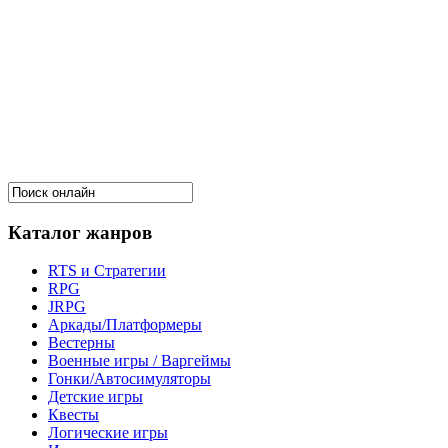
Каталог жанров
RTS и Стратегии
RPG
JRPG
Аркады/Платформеры
Вестерны
Военные игры / Варгеймы
Гонки/Автосимуляторы
Детские игры
Квесты
Логические игры