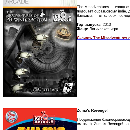
The Misadventures — изящная
подобает образцовому indie,
балками, — отголосок послед
Год выпуска:
2010
Жанр:
Логическая игра
Скачать The Misadventures o
Zuma's Revenge!
Продолжение башнесрывающей
смысле). Zuma's Revenge! во