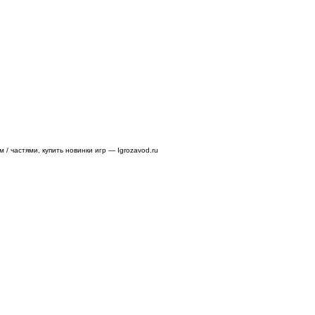
/ частями, купить новинки игр — Igrozavod.ru