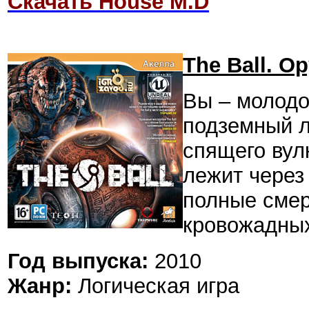
Скачать House M.D
The Ball. 
Вы – молодо
подземный л
спящего вул
лежит через
полные смер
кровожадных
Год выпуска:
2010
Жанр:
Логическая игра