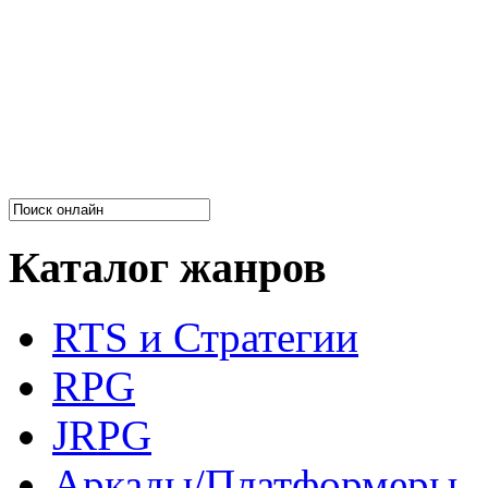
Каталог жанров
RTS и Стратегии
RPG
JRPG
Аркады/Платформеры