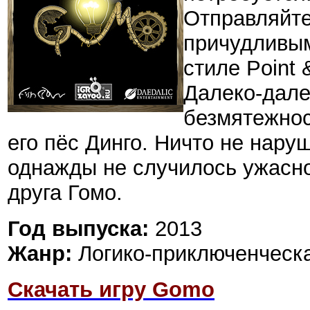
Отправляйте
причудливым
стиле Point &
Далеко-дале
безмятежнос
его пёс Динго. Ничто не нару
однажды не случилось ужасн
друга Гомо.
Год выпуска:
2013
Жанр:
Логико-приключенческа
Скачать игру Gomo