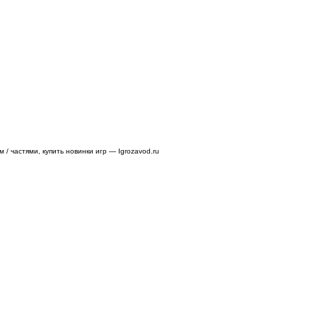
/ частями, купить новинки игр — Igrozavod.ru