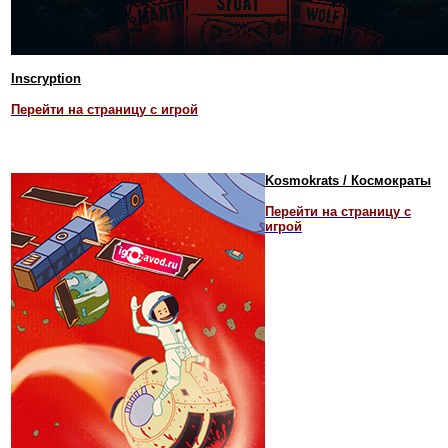
Inscryption
Перейти на страницу с игрой
Kosmokrats / Космократы
Перейти на страницу с
игрой