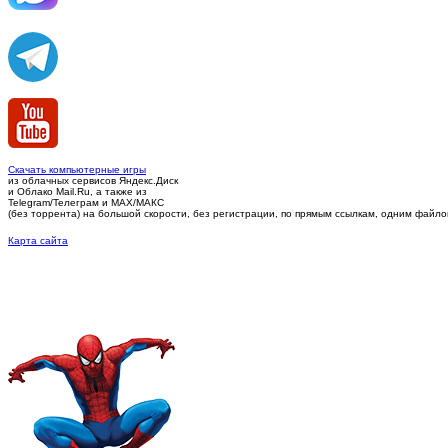
Скачать компьютерные игры
из облачных сервисов Яндекс.Диск
и Облако Mail.Ru, а также из
Telegram/Телеграм
и MAX/МАКС
(без торрента)
на большой скорости, без регистрации, по прямым ссылкам, одним файлом 
Карта сайта