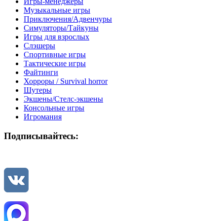
Игры-менеджеры
Музыкальные игры
Приключения/Адвенчуры
Симуляторы/Тайкуны
Игры для взрослых
Слэшеры
Спортивные игры
Тактические игры
Файтинги
Хорроры / Survival horror
Шутеры
Экшены/Стелс-экшены
Консольные игры
Игромания
Подписывайтесь: