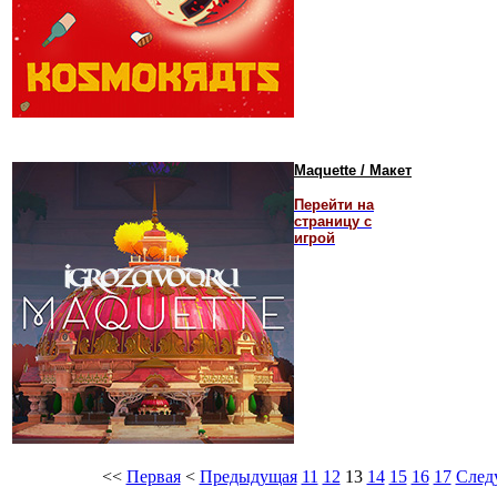
Maquette / Макет
Перейти на
страницу с
игрой
<<
Первая
<
Предыдущая
11
12
13
14
15
16
17
След