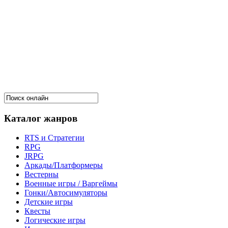
Каталог жанров
RTS и Стратегии
RPG
JRPG
Аркады/Платформеры
Вестерны
Военные игры / Варгеймы
Гонки/Автосимуляторы
Детские игры
Квесты
Логические игры