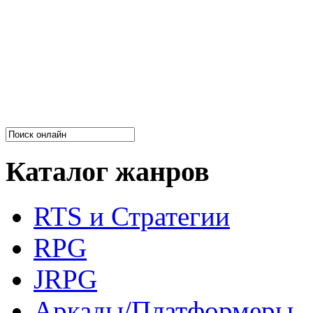
Каталог жанров
RTS и Стратегии
RPG
JRPG
Аркады/Платформеры