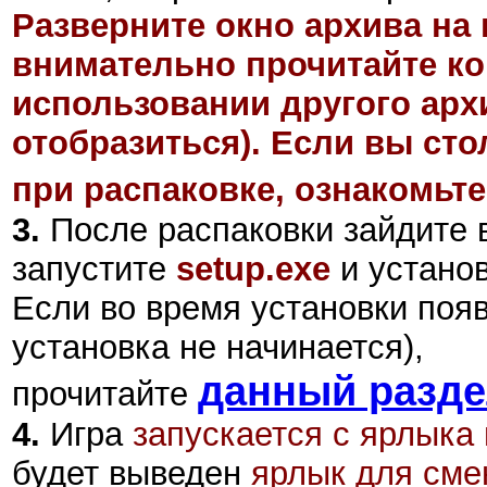
Разверните окно архива на 
внимательно прочитайте ко
использовании другого арх
отобразиться). Если вы ст
при распаковке, ознакомьте
3.
После распаковки зайдите 
запустите
setup.exe
и установ
Если во время установки поя
установка не начинается),
данный разд
прочитайте
4.
Игра
запускается с ярлыка
будет выведен
ярлык для сме