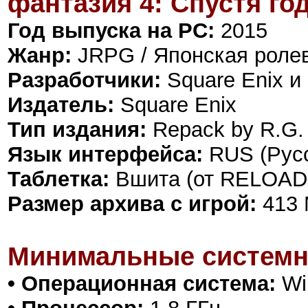
фантазия 4: Спустя го
Год выпуска на PC:
2015
Жанр:
JRPG / Японская ролев
Разработчики:
Square Enix и 
Издатель:
Square Enix
Тип издания:
Repack by R.G.
Язык интерфейса:
RUS (Русс
Таблетка:
Вшита (от RELOAD
Размер архива с игрой:
413
Минимальные системн
• Операционная система:
Wi