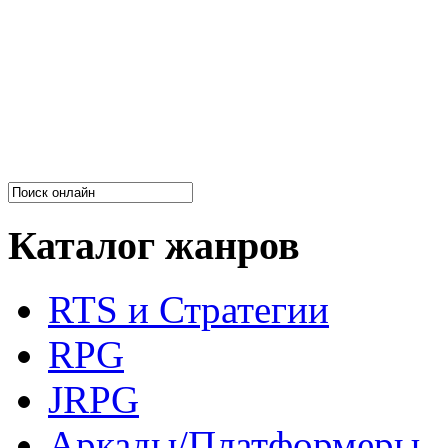
Каталог жанров
RTS и Стратегии
RPG
JRPG
Аркады/Платформеры