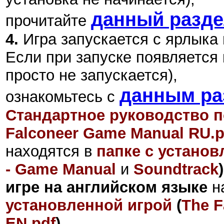
данный разд
прочитайте
4.
Игра запускается с ярлыка
Если при запуске появляется 
просто не запускается),
данным ра
ознакомьтесь с
Стандартное руководство п
Falconeer Game Manual RU.p
находятся в
папке с установ
- Game Manual
и
Soundtrack
)
игре на английском языке
н
установленной игрой
(
The F
EN.pdf
).