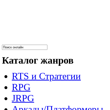
Каталог жанров
RTS и Стратегии
RPG
JRPG
Аркады/Платформеры