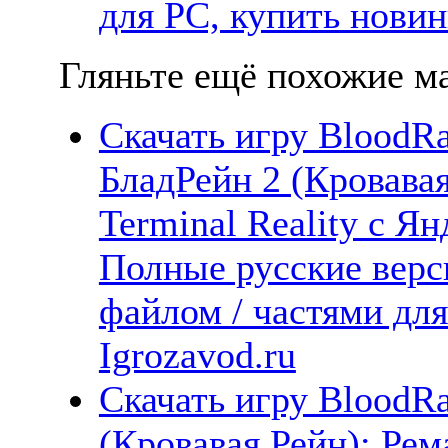
для PC, купить новин
Гляньте ещё похожие ма
Скачать игру BloodRa
БладРейн 2 (Кровавая
Terminal Reality с Ян
Полные русские верс
файлом / частями дл
Igrozavod.ru
Скачать игру BloodRa
(Кровавая Рейн): Рем