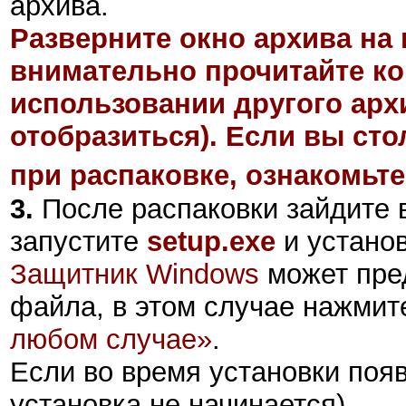
архива.
Разверните окно архива на 
внимательно прочитайте ко
использовании другого арх
отобразиться). Если вы ст
при распаковке, ознакомьте
3.
После распаковки зайдите 
запустите
setup.exe
и установ
Защитник Windows
может пре
файла, в этом случае нажмит
любом случае»
.
Если во время установки поя
установка не начинается),