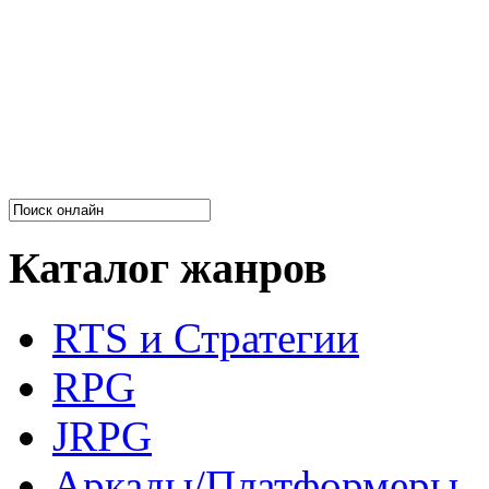
Каталог жанров
RTS и Стратегии
RPG
JRPG
Аркады/Платформеры