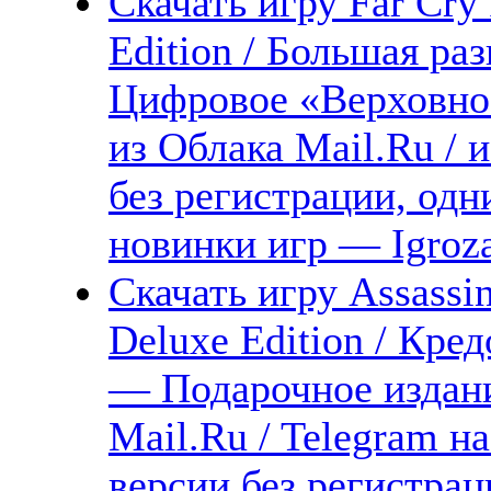
Скачать игру Far Cry
Edition / Большая р
Цифровое «Верховное
из Облака Mail.Ru / 
без регистрации, одн
новинки игр — Igroz
Скачать игру Assassi
Deluxe Edition / Кре
— Подарочное издани
Mail.Ru / Telegram н
версии без регистрац