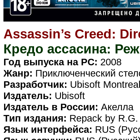
Assassin’s Creed: Dir
Кредо ассасина: Ре
Год выпуска на PC:
2008
Жанр:
Приключенческий стел
Разработчик:
Ubisoft Montrea
Издатель:
Ubisoft
Издатель в России:
Акелла
Тип издания:
Repack by R.G.
Язык интерфейса:
RUS (Русс