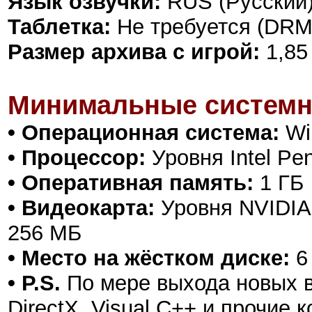
Язык озвучки:
RUS (Русский)
Таблетка:
Не требуется (DRM
Размер архива с игрой:
1,85
Минимальные системн
• Операционная система:
Win
• Процессор:
Уровня Intel Pen
• Оперативная память:
1 ГБ
• Видеокарта:
Уровня NVIDIA 
256 МБ
• Место на жёстком диске:
6
• P.S.
По мере выхода новых в
DirectX, Visual C++ и прочие