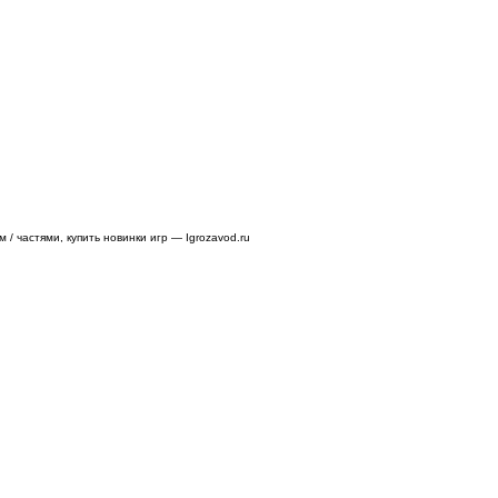
/ частями, купить новинки игр — Igrozavod.ru