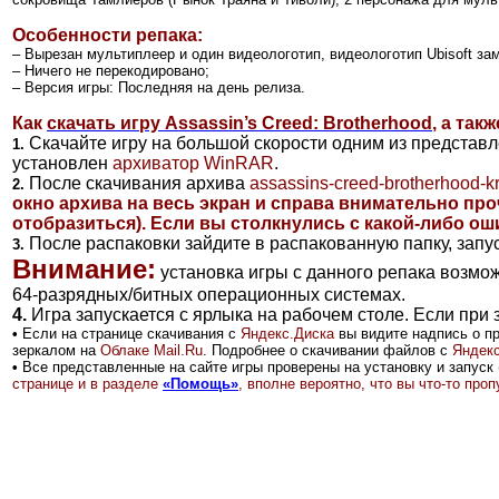
Особенности репака:
– Вырезан мультиплеер и один видеологотип, видеологотип Ubisoft за
– Ничего не перекодировано;
– Версия игры: Последняя на день релиза.
Как
скачать игру Assassin’s Creed: Brotherhood
, а так
Скачайте игру на большой скорости одним из представ
1.
установлен
архиватор
WinRAR
.
После скачивания архива
assassins-creed-brotherhood-kre
2.
окно архива на весь экран и справа внимательно пр
отобразиться)
. Если вы столкнулись с какой-либо ош
После распаковки зайдите в распакованную папку, запу
3.
Внимание:
установка игры с данного репака возмож
64-разрядных/битных операционных системах.
4.
Игра запускается с ярлыка на рабочем столе. Если при
•
Если на странице скачивания с
Яндекс.Диск
а
вы видите надпись о п
зеркалом на
Облаке Mail.Ru
.
Подробнее о скачивании файлов с
Яндекс
•
Все представленные на сайте игры проверены на установку и запуск 
странице и в разделе
«Помощь»
, вполне вероятно, что вы что-то пр