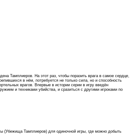
ена Тамплиеров. На этот раз, чтобы поразить врага в самое сердце,
епившихся в нём, потребуется не только сила, но и способность
ертельных врагов. Впервые в истории серии в игру введён
ужием и техниками убийства, и сразиться с другими игроками по
рты (Убежища Тамплиеров) для одиночной игры, где можно добыть