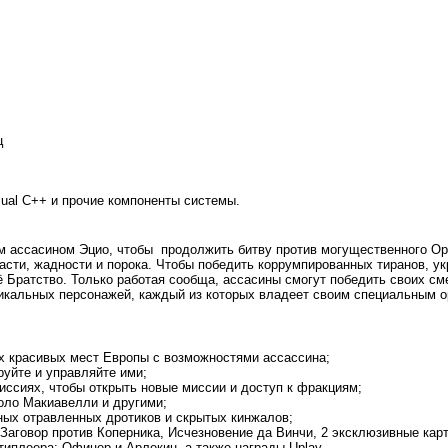
ц
sual C++ и прочие компоненты системы.
ым ассасином Эцио, чтобы продолжить битву против могущественного Орд
сти, жадности и порока. Чтобы победить коррумпированных тиранов, укр
ё Братство. Только работая сообща, ассасины смогут победить своих см
икальных персонажей, каждый из которых владеет своим специальным ор
ых красивых мест Европы с возможностями ассассина;
руйте и управляйте ими;
иссиях, чтобы открыть новые миссии и доступ к фракциям;
коло Макиавелли и другими;
ных отравленных дротиков и скрытых кинжалов;
 Заговор против Коперника, Исчезновение да Винчи, 2 эксклюзивные ка
типлеера: Офицер и Арлекин, а также награды Uplay.