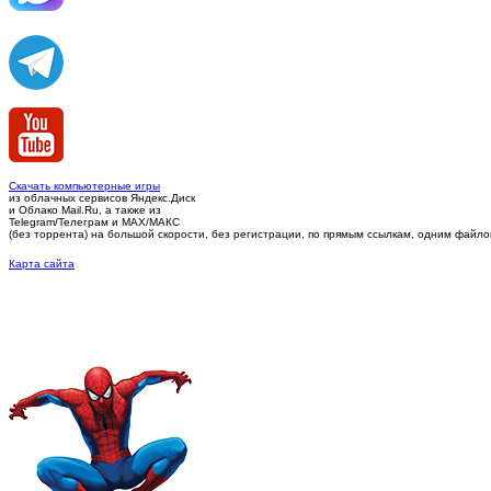
Скачать компьютерные игры
из облачных сервисов Яндекс.Диск
и Облако Mail.Ru, а также из
Telegram/Телеграм
и MAX/МАКС
(без торрента)
на большой скорости, без регистрации, по прямым ссылкам, одним файлом 
Карта сайта