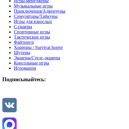
Игры-менеджеры
Музыкальные игры
Приключения/Адвенчуры
Симуляторы/Тайкуны
Игры для взрослых
Слэшеры
Спортивные игры
Тактические игры
Файтинги
Хорроры / Survival horror
Шутеры
Экшены/Стелс-экшены
Консольные игры
Игромания
Подписывайтесь: