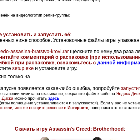
менён на видеологотип релиз-группы;
же установить и запустить её:
ленных ниже способов. Установочные файлы игры упакова
do-assasina-bratstvo-krovi.rar
щёлкните по нему два раза ле
очитайте комментарий о распаковке (при использовани
ибкой при распаковке, ознакомьтесь с
данной информ
стите
setup.exe
и установите игру.
на только на
 запуске появляется какая-либо ошибка, попробуйте
запусти
ревышении лимита на скачивание, сохраните файл к себе на
Яндекс.Дис
.Диска
можно прочитать
здесь
;
(игры полноценно устанавливаются и запускаются). Если у вас не устана
опустили, или же поищите решение в
Интернете
, наверняка кто-то сталки
Скачать игру
Assassin’s Creed: Brotherhood: