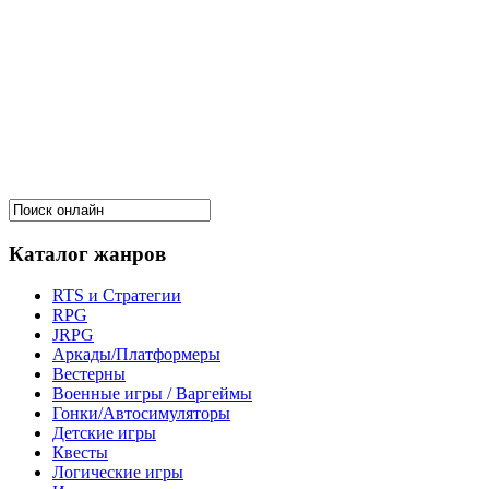
Каталог жанров
RTS и Стратегии
RPG
JRPG
Аркады/Платформеры
Вестерны
Военные игры / Варгеймы
Гонки/Автосимуляторы
Детские игры
Квесты
Логические игры