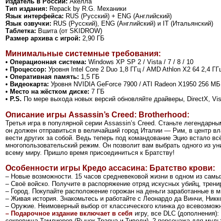
Издатель в России:
Акелла
Тип издания:
Repack by R.G. Механики
Язык интерфейса:
RUS (Русский) + ENG (Английский)
Язык озвучки:
RUS (Русский), ENG (Английский)
и IT (Итальянский)
Таблетка:
Вшита (от SKIDROW)
Размер архива с игрой:
2,90 ГБ
Минимальные системные требования:
• Операционная система:
Windows XP SP 2 / Vista / 7 / 8 / 10
• Процессор:
Уровня Intel Core 2 Duo 1,8 ГГц / AMD Athlon X2 64 2,4 ГГ
• Оперативная память:
1,5 ГБ
• Видеокарта:
Уровня NVIDIA GeForce 7900 / ATI Radeon X1950 256 МБ
• Место на жёстком диске:
7 ГБ
• P.S.
По мере выхода новых версий обновляйте драйверы, DirectX, Vi
Описание игры
Assassin’s Creed: Brotherhood
:
Третья игра в популярной серии Assassin’s Creed. Станьте легендарн
он должен отправиться в величайший город Италии — Рим, в центр вла
вести других за собой. Ведь теперь под командование Эцио встало вс
многопользовательский режим. Он позволит вам выбрать одного из ун
всему миру. Пришло время присоединиться к Братству!
Особенности игры
Кредо ассасина: Братство крови
:
– Новые возможности. 15 часов средневековой жизни в одном из сам
– Своё войско. Получите в распоряжение отряд искусных убийц, трени
– Город. Покупайте расположение горожан на деньги заработанные в м
– Живая история. Знакомьтесь и работайте с Леонардо да Винчи, Ник
– Оружие. Неимоверный выбор от классического клинка до всевозмож
– Подарочное издание включает в себя
игру, все DLC (дополнения):
сокровища Тамлиеров (Рынок Траяна и Тиволи), 2 персонажа для муль