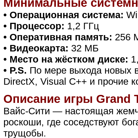
Минимальные системн
• Операционная система:
Wi
• Процессор:
1,2 ГГц
• Оперативная память:
256 
• Видеокарта:
32 МБ
• Место на жёстком диске:
1
• P.S.
По мере выхода новых в
DirectX, Visual C++ и прочие
Описание игры
Grand T
Вайс-Cити — настоящая жемч
роскоши, где соседствуют бог
трущобы.