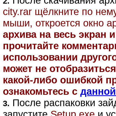
После скачивания ар
2.
city.rar щёлкните по не
мыши, откроется окно а
архива на весь экран 
прочитайте комментари
использовании другог
может не отобразиться
какой-либо ошибкой пр
ознакомьтесь с
данной
После распаковки зайд
3.
запустите
Setup.exe
и ус