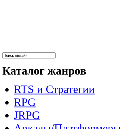
Каталог жанров
RTS и Стратегии
RPG
JRPG
Аркады/Платформеры