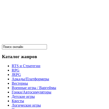
Каталог жанров
RTS и Стратегии
RPG
JRPG
Аркады/Платформеры
Вестерны
Военные игры / Варгеймы
Гонки/Автосимуляторы
Детские игры
Квесты
Логические игры