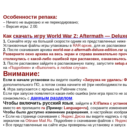
Особенности репака:
– Ничего не вырезано и не перекодировано;
– Версия игры: 2.00.
Как
скачать игру World War Z: Aftermath — Deluxe
1.
Скачайте игру на большой скорости одним из представленных ниже 
Установочные файлы игры упакованы в
RAR-архив
, для их распаковк
2
.
После скачивания архива
world-war-z-aftermath-deluxe-edition.rar
щ
Разверните окно архива на весь экран и справа внимательно про
столкнулись с какой-либо ошибкой при распаковке, ознакомьтесь
3.
После распаковки зайдите в распакованную папку, запустите
setup.
на
«Подробнее»
и
«Выполнить в любом случае»
.
Внимание:
Если в начале установки
вы видите ошибку
«Загрузка не удалась: Ф
дополнительного ПО, а потом снова начните её (при необходимости в
4.
Игра запускается с ярлыка на Рабочем столе.
Если при запуске появляется какая-либо ошибка (или игра просто не з
данным разделом
ознакомьтесь с
.
Чтобы включить русский язык
, зайдите в
X:\Папка с установ
вместо
en
пропишите
ru
(Пример:
Language=ru
)
, сохраните изменения
Чтобы было доступно изменение разрешения
, в настройках изобр
•
Если на странице скачивания с
Яндекс.Диск
а
вы видите надпись о п
зеркалом на
Облаке Mail.Ru
.
Подробнее о скачивании файлов с
Яндекс
•
Все представленные на сайте игры проверены на установку и запуск 