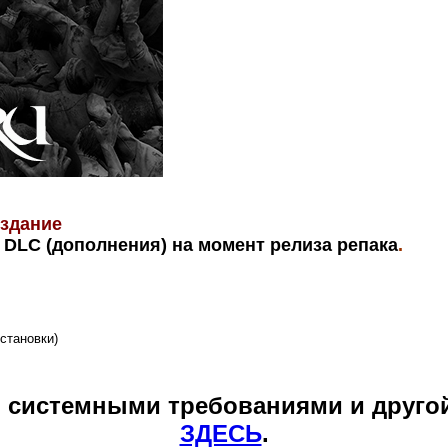
издание
DLC (дополнения) на момент релиза репака
.
становки)
и системными требованиями и друго
ЗДЕСЬ
.