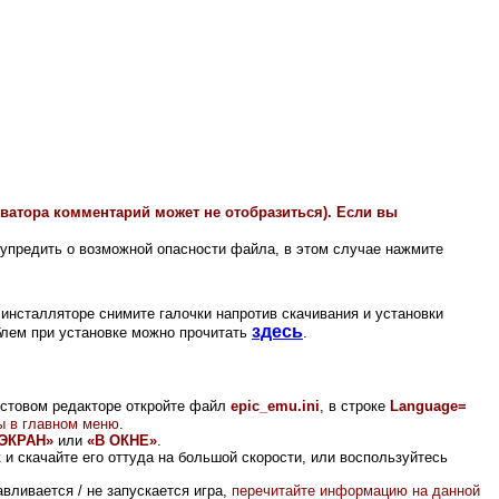
иватора комментарий может не отобразиться). Если вы
упредить о возможной опасности файла, в этом случае нажмите
инсталляторе снимите галочки напротив скачивания и установки
здесь
лем при установке можно прочитать
.
кстовом редакторе откройте файл
epic_emu.ini
, в строке
Language=
ы в главном меню
.
ЭКРАН»
или
«В ОКНЕ»
.
к
и скачайте его оттуда на большой скорости, или воспользуйтесь
вливается / не запускается игра,
перечитайте информацию на данной