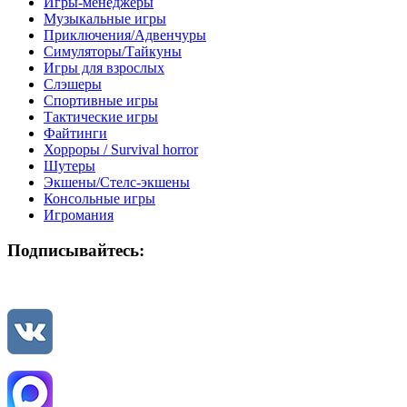
Игры-менеджеры
Музыкальные игры
Приключения/Адвенчуры
Симуляторы/Тайкуны
Игры для взрослых
Слэшеры
Спортивные игры
Тактические игры
Файтинги
Хорроры / Survival horror
Шутеры
Экшены/Стелс-экшены
Консольные игры
Игромания
Подписывайтесь: