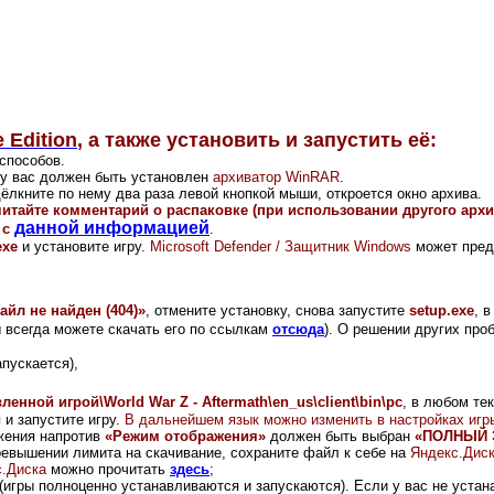
 Edition
,
а также установить и запустить её:
способов.
и у вас должен быть установлен
архиватор WinRAR
.
ёлкните по нему два раза левой кнопкой мыши, откроется окно архива.
читайте комментарий о распаковке (при использовании другого арх
данной информацией
 с
.
exe
и установите игру.
Microsoft Defender / Защитник Windows
может пред
айл не найден (404)»
, отмените установку, снова запустите
setup.exe
,
в 
ы всегда можете скачать его по ссылкам
отсюда
).
О решении других проб
апускается),
ленной игрой\World War Z - Aftermath\en_us\client\bin\pc
, в любом те
 и запустите игру.
В дальнейшем язык можно изменить в настройках игр
ажения напротив
«Режим отображения»
должен быть выбран
«ПОЛНЫЙ 
ревышении лимита на скачивание, сохраните файл к себе на
Яндекс.Дис
.Диска
можно прочитать
здесь
;
(игры полноценно устанавливаются и запускаются). Если у вас не устана