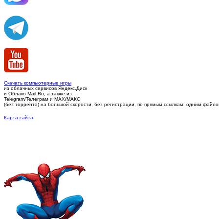
Скачать компьютерные игры
из облачных сервисов Яндекс.Диск
и Облако Mail.Ru, а также из
Telegram/Телеграм
и MAX/МАКС
(без торрента)
на большой скорости, без регистрации, по прямым ссылкам, одним файлом 
Карта сайта