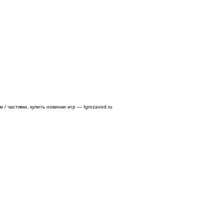
/ частями, купить новинки игр — Igrozavod.ru