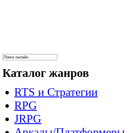
Каталог жанров
RTS и Стратегии
RPG
JRPG
Аркады/Платформеры