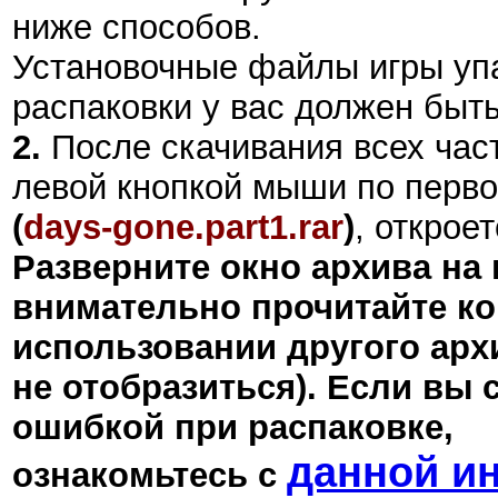
ниже способов.
Установочные файлы игры уп
распаковки у вас должен быт
2.
После скачивания всех час
левой кнопкой мыши по перво
(
days-gone.
part1.rar
)
, открое
Разверните окно архива на 
внимательно прочитайте ко
использовании другого арх
не отобразиться). Если вы 
ошибкой при распаковке,
данной и
ознакомьтесь с