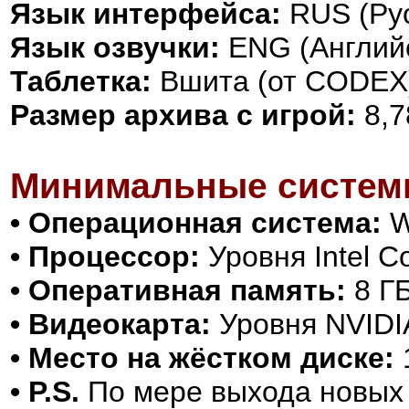
Язык интерфейса:
RUS (Рус
Язык озвучки:
ENG (Англий
Таблетка:
Вшита (от CODEX
Размер архива с игрой:
8,7
Минимальные систем
• Операционная система:
Wi
• Процессор:
Уровня Intel C
• Оперативная память:
8 Г
• Видеокарта:
Уровня NVIDI
• Место на жёстком диске:
• P.S.
По мере выхода новых в