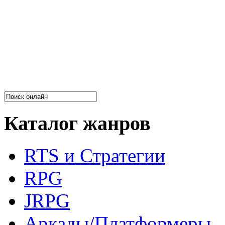
Каталог жанров
RTS и Стратегии
RPG
JRPG
Аркады/Платформеры