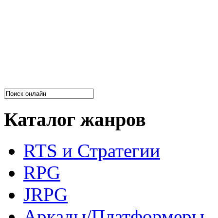
Каталог жанров
RTS и Стратегии
RPG
JRPG
Аркады/Платформеры