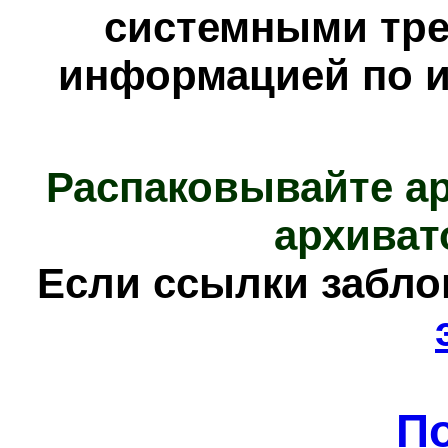
системными тре
информацией по и
Распаковывайте а
архиват
Е
сли ссылки забл
П