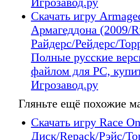
Игрозавод.ру
Скачать игру Armaged
Армагеддона (2009/R
Райдерс/Рейдерс/Тор
Полные русские верс
файлом для PC, купит
Игрозавод.ру
Гляньте ещё похожие ма
Скачать игру Race O
Диск/Repack/Рэйс/То