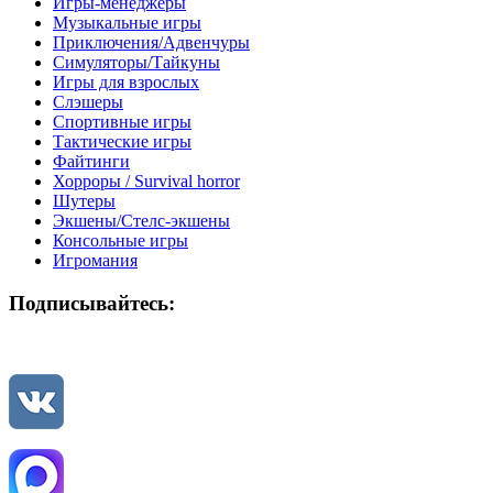
Игры-менеджеры
Музыкальные игры
Приключения/Адвенчуры
Симуляторы/Тайкуны
Игры для взрослых
Слэшеры
Спортивные игры
Тактические игры
Файтинги
Хорроры / Survival horror
Шутеры
Экшены/Стелс-экшены
Консольные игры
Игромания
Подписывайтесь: