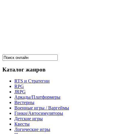
Каталог жанров
RTS и Стратегии
RPG
JRPG
Аркады/Платформеры
Вестерны
Военные игры / Варгеймы
Гонки/Автосимуляторы
Детские игры
Квесты
Логические игры