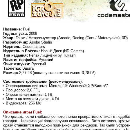
Название:
Fuel
Год выпуска:
2009
Жанр:
Гонки / Автосимулятор (Arcade, Racing (Cars / Motorcycles), 3D)
Разработчик:
Asobo Studio
Издатель:
Codemasters
Издатель в России:
Новый Диск (ND Games)
Тип издания:
Репак лицензии by Tukash
Язык интерфейса:
Русский
Язык озвучки:
Русский
Таблетка:
Вшита
Размер:
2,27 Гб (после установки занимает 3,78 Гб)
Системные требования (рекомендуемые):
• Операционная система: Microsoft® Windows® XP/Виста/7
• Процессор: 2,6 ГГц
• Оперативная память: 1 Гб
• Место на жестком диске: 4 Гб
• Видеокарта: 256 Мб
Описание игры Fuel:
Что делать, если глобальное потепление превратило климат в подоби
городов. Цивилизация благополучно скончалась. Зато остались крутые 
сразу становится выгодной приманкой для рейдеров. Так были устрое
Багги, автомобили, мотоциклы как будто сошли с экрана фильмов о Б