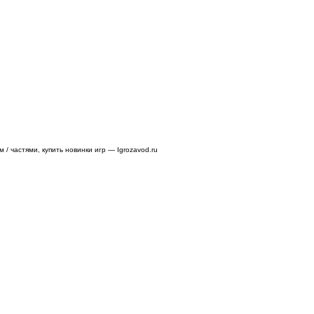
/ частями, купить новинки игр — Igrozavod.ru