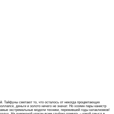
й. Тайфуны сметают то, что осталось от некогда процветающих
оллапсе, деньги и золото ничего не значат. Но хозяин пары канистр
 самые экстремальные модели техники, пережившей годы катаклизмов!
здух. На очередной ураган всем глубоко плевать – какой смысл в