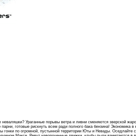
е неваляшки? Ураганные порывы ветра и ливни сменяются зверской жаро
парни, готовые рискнуть всем ради полного бака бензина! Экономика в к
ны гонки по огромной, пустынной территории Юты и Невады. Оседлайте
езумном Максе. Ревут навороченные движки, клубы пыли взметаются в во