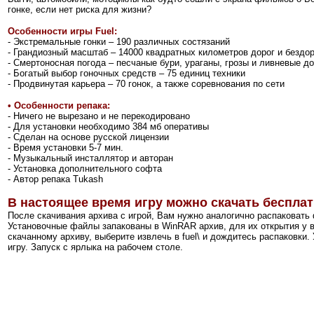
гонке, если нет риска для жизни?
Особенности игры Fuel:
- Экстремальные гонки – 190 различных состязаний
- Грандиозный масштаб – 14000 квадратных километров дорог и бездо
- Смертоносная погода – песчаные бури, ураганы, грозы и ливневые д
- Богатый выбор гоночных средств – 75 единиц техники
- Продвинутая карьера – 70 гонок, а также соревнования по сети
•
Особенности репака:
- Ничего не вырезано и не перекодировано
- Для установки необходимо 384 мб оперативы
- Сделан на основе русской лицензии
- Время установки 5-7 мин.
- Музыкальный инсталлятор и авторан
- Установка дополнительного софта
- Автор репака Tukash
В настоящее время игру можно скачать бесплат
После скачивания архива с игрой, Вам нужно аналогично распаковать
Установочные файлы запакованы в WinRAR архив, для их открытия у 
скачанному архиву, выберите извлечь в fuel\ и дождитесь распаковки.
игру. Запуск с ярлыка на рабочем столе.