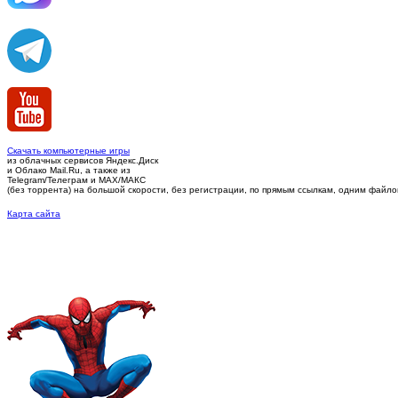
Скачать компьютерные игры
из облачных сервисов Яндекс.Диск
и Облако Mail.Ru, а также из
Telegram/Телеграм
и MAX/МАКС
(без торрента)
на большой скорости, без регистрации, по прямым ссылкам, одним файлом 
Карта сайта