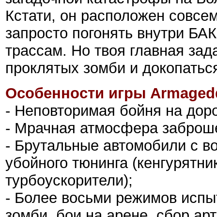
Кстати, он расположен совсе
запросто погонять внутри БА
трассам. Но твоя главная зад
проклятых зомби и докопать
Особенности игры Armagedd
- Неповторимая бойня на доро
- Мрачная атмосфера заброше
- Брутальные автомобили с в
убойного тюнинга (кенгурятни
турбоускорители);
- Более восьми режимов испы
зомби, бои на арене, сбор ар