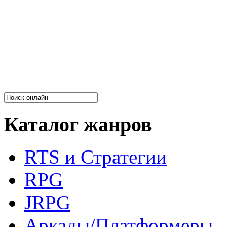
Каталог жанров
RTS и Стратегии
RPG
JRPG
Аркады/Платформеры