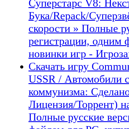
Суперстарс V8: Некс
Бука/Repack/Суперзв
скорости » Полные ру
регистрации, одним 
новинки игр - Игроза
Скачать игру Commun
USSR / Автомобили 
коммунизма: Сделано
Лицензия/Торрент) н
Полные русские верс