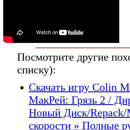
Посмотрите другие пох
списку):
Скачать игру Colin M
МакРей: Грязь 2 / Дир
Новый Диск/Repack/
скорости » Полные ру