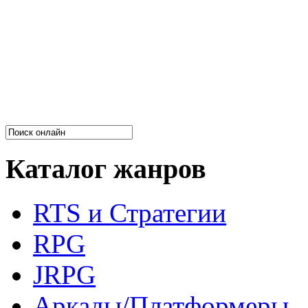
Каталог жанров
RTS и Стратегии
RPG
JRPG
Аркады/Платформеры