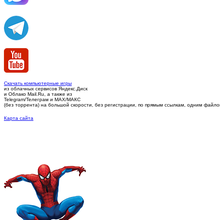
Скачать компьютерные игры
из облачных сервисов Яндекс.Диск
и Облако Mail.Ru, а также из
Telegram/Телеграм
и MAX/МАКС
(без торрента)
на большой скорости, без регистрации, по прямым ссылкам, одним файлом 
Карта сайта