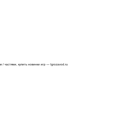
/ частями, купить новинки игр — Igrozavod.ru