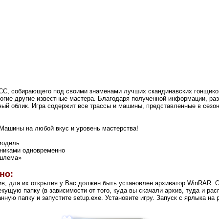
, собирающего под своими знаменами лучших скандинавских гонщиков. 
огие другие известные мастера. Благодаря полученной информации, ра
ый облик. Игра содержит все трассы и машины, представленные в сезон
 Машины на любой вкус и уровень мастерства!
модель
рниками одновременно
 шлема»
но:
в, для их открытия у Вас должен быть установлен архиватор WinRAR. 
кущую папку (в зависимости от того, куда вы скачали архив, туда и ра
ную папку и запустите setup.exe. Установите игру. Запуск с ярлыка на 