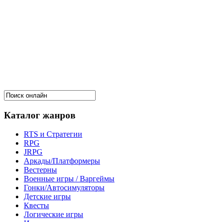
Каталог жанров
RTS и Стратегии
RPG
JRPG
Аркады/Платформеры
Вестерны
Военные игры / Варгеймы
Гонки/Автосимуляторы
Детские игры
Квесты
Логические игры