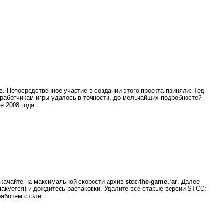
Непосредственное участие в создании этого проекта приняли: Тед
зработчикам игры удалось в точности, до мельчайших подробностей
е 2008 года.
Скачайте на максимальной скорости архив
stcc-the-game.rar
. Далее
спакуется) и дождитесь распаковки. Удалите все старые версии STCC:
рабочем столе.