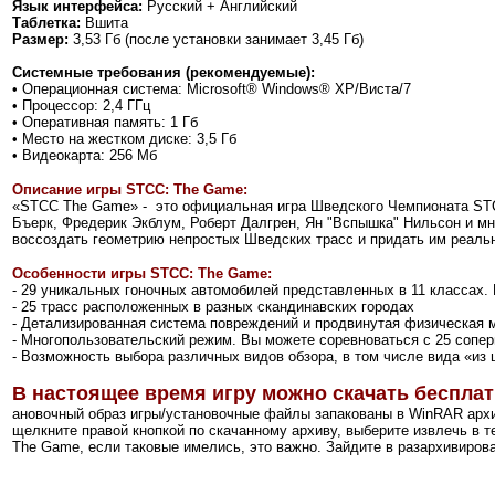
Язык интерфейса:
Русский + Английский
Таблетка:
Вшита
Размер:
3,53 Гб (после установки занимает 3,45 Гб)
Системные требования (рекомендуемые):
• Операционная система: Microsoft® Windows® XP/Виста/7
• Процессор: 2,4 ГГц
• Оперативная память: 1 Гб
• Место на жестком диске: 3,5 Гб
• Видеокарта: 256 Мб
Описание игры STCC: The Game:
«STCC The Game» - это официальная игра Шведского Чемпионата STCC
Бъерк, Фредерик Экблум, Роберт Далгрен, Ян "Вспышка" Нильсон и мн
воссоздать геометрию непростых Шведских трасс и придать им реальн
Особенности игры STCC: The Game:
- 29 уникальных гоночных автомобилей представленных в 11 классах.
- 25 трасс расположенных в разных скандинавских городах
- Детализированная система повреждений и продвинутая физическая 
- Многопользовательский режим. Вы можете соревноваться с 25 сопе
- Возможность выбора различных видов обзора, в том числе вида «из
В настоящее время игру можно скачать бесплат
ановочный образ игры/установочные файлы запакованы в WinRAR архи
щелкните правой кнопкой по скачанному архиву, выберите извлечь в те
The Game, если таковые имелись, это важно. Зайдите в разархивирован