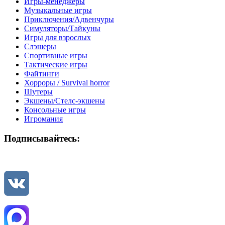
Игры-менеджеры
Музыкальные игры
Приключения/Адвенчуры
Симуляторы/Тайкуны
Игры для взрослых
Слэшеры
Спортивные игры
Тактические игры
Файтинги
Хорроры / Survival horror
Шутеры
Экшены/Стелс-экшены
Консольные игры
Игромания
Подписывайтесь: