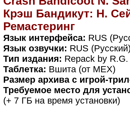
Crash Bandicoot N. San
Крэш Бандикут: Н. Се
Ремастеринг
Язык интерфейса:
RUS (Русс
Язык озвучки:
RUS (Русский)
Тип издания:
Repack by R.G.
Таблетка:
Вшита (от MEX)
Размер архива с игрой-трил
Требуемое место для устан
(+ 7 ГБ на время установки)