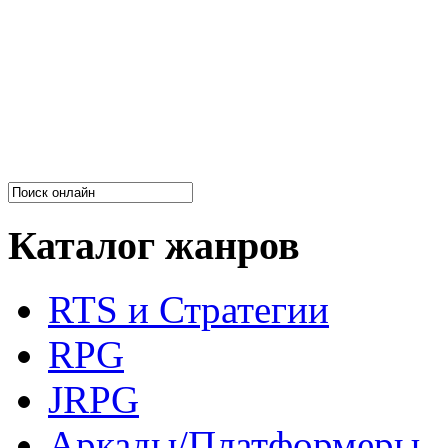
Каталог жанров
RTS и Стратегии
RPG
JRPG
Аркады/Платформеры